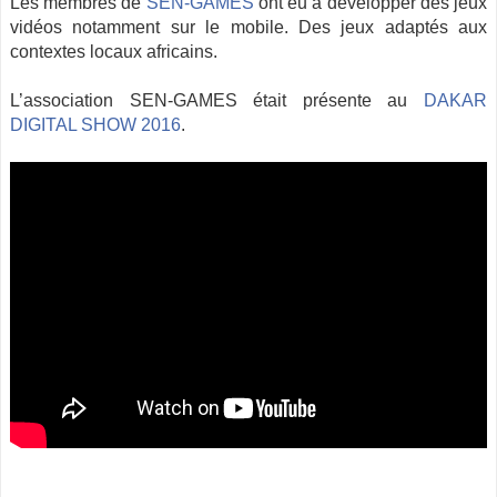
Les membres de
SEN-GAMES
ont eu à développer des jeux
vidéos notamment sur le mobile. Des jeux adaptés aux
contextes locaux africains.
L’association SEN-GAMES était présente au
DAKAR
DIGITAL SHOW 2016
.