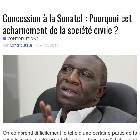
Concession à la Sonatel : Pourquoi cet
acharnement de la société civile ?
■
CONTRIBUTIONS
par
Contributeur
-
Nov 22, 2016
On comprend difficilement le tollé d’une certaine partie de la
société civile s’offusquant de ce “cadeau royal” fait à une