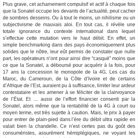
Plus grave, cet acharnement compulsif et actif à chaque fois
que la Sonatel occupe les devants de l’actualité, peut cacher
de sombres desseins. Ou à tout le moins, un nihilisme ou un
subjectivisme de mauvais aloi. En tout cas, il révèle une
totale ignorance du contexte international dans lequel
s’effectue cette mutation vers le haut débit. En effet, un
simple benchmarking dans des pays économiquement plus
solides que le nôtre, leur eût permis de constater que nulle
part, les opérateurs n’ont pour ainsi dire “casqué” moins que
ce que la Sonatel, a déboursé pour acquérir à la fois, pour
17 ans la concession le monopole de la 4G. Les cas du
Maroc, du Cameroun, de la Côte d’Ivoire et de certains
d’Afrique de l’Est, auraient pu à suffisance, limiter leur ardeur
contestataire et les amener à se féliciter de la clairvoyance
de l’État. Et … aussi de l’effort financier consenti par la
Sonatel, alors même que la rentabilité de la 4G à court ou
moyen terme, est très sujette à caution. Mais, le prix à payer
pour entrer de plain-pied dans l’ère du débit ultra rapide en
valait bien la chandelle. Ce n’est certes pas du goût des
consuméristes, assurément hémiplégiques, ne voyant les