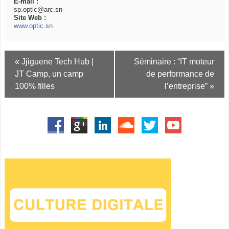
E-mail :
sp.optic@arc.sn
Site Web :
www.optic.sn
Navigation
«
Jjiguene Tech Hub |
Séminaire : “IT moteur
Évènement
JT Camp, un camp
de performance de
100% filles
l’entreprise”
»