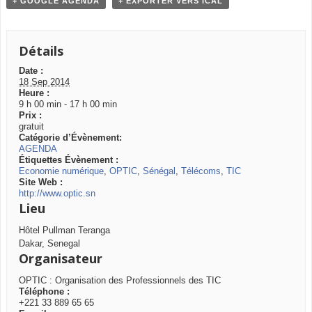
+ GOOGLE AGENDA
+ EXPORTER VERS ICAL
Détails
Date :
18 Sep 2014
Heure :
9 h 00 min - 17 h 00 min
Prix :
gratuit
Catégorie d’Évènement:
AGENDA
Étiquettes Évènement :
Economie numérique
,
OPTIC
,
Sénégal
,
Télécoms
,
TIC
Site Web :
http://www.optic.sn
Lieu
Hôtel Pullman Teranga
Dakar
,
Senegal
Organisateur
OPTIC : Organisation des Professionnels des TIC
Téléphone :
+221 33 889 65 65