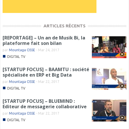
ARTICLES RÉCENTS
[REPORTAGE] – Un an de Musik Bi, la
plateforme fait son bilan
par
Mountaga CISSE
-
Mar 24, 2017
■
DIGITAL TV
[STARTUP FOCUS] – BAAMTU : société
spécialisée en ERP et Big Data
par
Mountaga CISSE
-
Mar 22, 2017
■
DIGITAL TV
[STARTUP FOCUS] – BLUEMIND :
Editeur de messagerie collaborative
par
Mountaga CISSE
-
Mar 22, 2017
■
DIGITAL TV