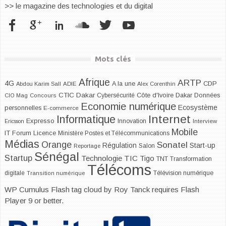
>> le magazine des technologies et du digital
Mots clés
Afrique
ARTP
4G
CDP
A la une
Abdou Karim Sall
ADIE
Alex Corenthin
CTIC Dakar
Dakar
Cybersécurité
Côte d'Ivoire
Données
CIO Mag
Concours
Economie numérique
Ecosystème
personnelles
E-commerce
Internet
Informatique
Expresso
Innovation
Ericsson
Interview
Mobile
IT Forum
Licence
Ministère Postes et Télécommunications
Médias
Orange
Sonatel
Start-up
Régulation
Salon
Reportage
Sénégal
Startup
Technologie
TIC
Tigo
TNT
Transformation
Télécoms
digitale
Télévision numérique
Transition numérique
WP Cumulus Flash tag cloud by
Roy Tanck
requires
Flash
Player
9 or better.