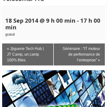
18 Sep 2014 @ 9 h 00 min
-
17 h 00
min
gratuit
Navigation
«
Jjiguene Tech Hub |
Séminaire : “IT moteur
Évènement
JT Camp, un camp
de performance de
100% filles
l’entreprise”
»