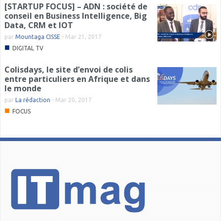
[STARTUP FOCUS] – ADN : société de
conseil en Business Intelligence, Big
Data, CRM et IOT
par
Mountaga CISSE
-
Mar 21, 2017
■
DIGITAL TV
Colisdays, le site d’envoi de colis
entre particuliers en Afrique et dans
le monde
par
La rédaction
-
Mar 20, 2017
■
FOCUS