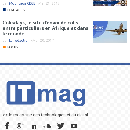
par
Mountaga CISSE
-
Mar 21, 2017
■
DIGITAL TV
Colisdays, le site d’envoi de colis
entre particuliers en Afrique et dans
le monde
par
La rédaction
-
Mar 20, 2017
■
FOCUS
>> le magazine des technologies et du digital