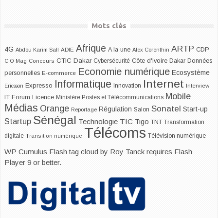
Mots clés
Afrique
ARTP
4G
CDP
A la une
Abdou Karim Sall
ADIE
Alex Corenthin
CTIC Dakar
Dakar
Cybersécurité
Côte d'Ivoire
Données
CIO Mag
Concours
Economie numérique
Ecosystème
personnelles
E-commerce
Internet
Informatique
Expresso
Innovation
Ericsson
Interview
Mobile
IT Forum
Licence
Ministère Postes et Télécommunications
Médias
Orange
Sonatel
Start-up
Régulation
Salon
Reportage
Sénégal
Startup
Technologie
TIC
Tigo
TNT
Transformation
Télécoms
digitale
Télévision numérique
Transition numérique
WP Cumulus Flash tag cloud by
Roy Tanck
requires
Flash
Player
9 or better.