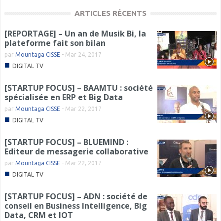
ARTICLES RÉCENTS
[REPORTAGE] – Un an de Musik Bi, la
plateforme fait son bilan
par
Mountaga CISSE
-
Mar 24, 2017
■
DIGITAL TV
[STARTUP FOCUS] – BAAMTU : société
spécialisée en ERP et Big Data
par
Mountaga CISSE
-
Mar 22, 2017
■
DIGITAL TV
[STARTUP FOCUS] – BLUEMIND :
Editeur de messagerie collaborative
par
Mountaga CISSE
-
Mar 22, 2017
■
DIGITAL TV
[STARTUP FOCUS] – ADN : société de
conseil en Business Intelligence, Big
Data, CRM et IOT