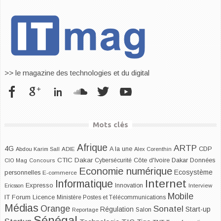
>> le magazine des technologies et du digital
Mots clés
Afrique
ARTP
4G
CDP
A la une
Abdou Karim Sall
ADIE
Alex Corenthin
CTIC Dakar
Dakar
Cybersécurité
Côte d'Ivoire
Données
CIO Mag
Concours
Economie numérique
Ecosystème
personnelles
E-commerce
Internet
Informatique
Expresso
Innovation
Ericsson
Interview
Mobile
IT Forum
Licence
Ministère Postes et Télécommunications
Médias
Orange
Sonatel
Start-up
Régulation
Salon
Reportage
Sénégal