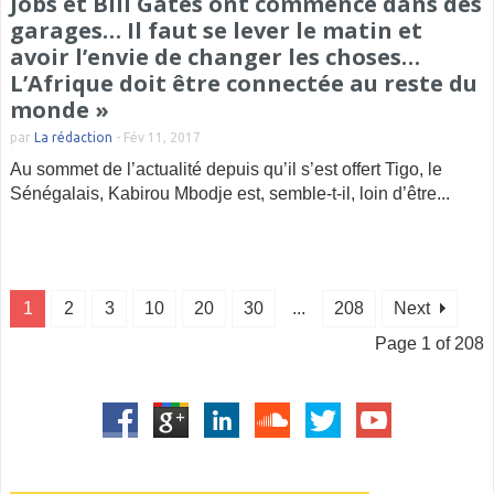
Jobs et Bill Gates ont commencé dans des
garages… Il faut se lever le matin et
avoir l’envie de changer les choses…
L’Afrique doit être connectée au reste du
monde »
par
La rédaction
-
Fév 11, 2017
Au sommet de l’actualité depuis qu’il s’est offert Tigo, le
Sénégalais, Kabirou Mbodje est, semble-t-il, loin d’être...
1
2
3
10
20
30
...
208
Next
Page 1 of 208