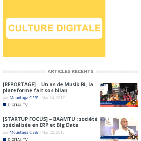
ARTICLES RÉCENTS
[REPORTAGE] – Un an de Musik Bi, la
plateforme fait son bilan
par
Mountaga CISSE
-
Mar 24, 2017
■
DIGITAL TV
[STARTUP FOCUS] – BAAMTU : société
spécialisée en ERP et Big Data
par
Mountaga CISSE
-
Mar 22, 2017
■
DIGITAL TV