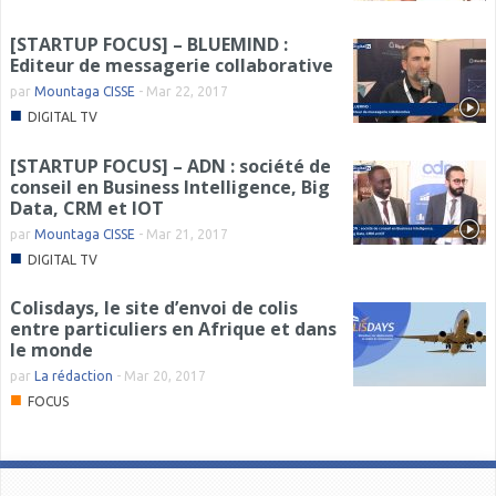
[STARTUP FOCUS] – BLUEMIND :
Editeur de messagerie collaborative
par
Mountaga CISSE
-
Mar 22, 2017
■
DIGITAL TV
[STARTUP FOCUS] – ADN : société de
conseil en Business Intelligence, Big
Data, CRM et IOT
par
Mountaga CISSE
-
Mar 21, 2017
■
DIGITAL TV
Colisdays, le site d’envoi de colis
entre particuliers en Afrique et dans
le monde
par
La rédaction
-
Mar 20, 2017
■
FOCUS