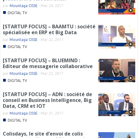
par
Mountaga CISSE
-
Mar 24, 2017
■
DIGITAL TV
[STARTUP FOCUS] – BAAMTU : société
spécialisée en ERP et Big Data
par
Mountaga CISSE
-
Mar 22, 2017
■
DIGITAL TV
[STARTUP FOCUS] – BLUEMIND :
Editeur de messagerie collaborative
par
Mountaga CISSE
-
Mar 22, 2017
■
DIGITAL TV
[STARTUP FOCUS] – ADN : société de
conseil en Business Intelligence, Big
Data, CRM et IOT
par
Mountaga CISSE
-
Mar 21, 2017
■
DIGITAL TV
Colisdays, le site d’envoi de colis