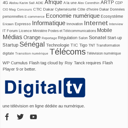
Afrique
ARTP
4G
CDP
A la une
Abdou Karim Sall
ADIE
Alex Corenthin
CTIC Dakar
Dakar
Cybersécurité
Côte d'Ivoire
Données
CIO Mag
Concours
Economie numérique
Ecosystème
personnelles
E-commerce
Internet
Informatique
Expresso
Innovation
Ericsson
Interview
Mobile
IT Forum
Licence
Ministère Postes et Télécommunications
Médias
Orange
Sonatel
Start-up
Régulation
Salon
Reportage
Sénégal
Startup
Technologie
TIC
Tigo
TNT
Transformation
Télécoms
digitale
Télévision numérique
Transition numérique
WP Cumulus Flash tag cloud by
Roy Tanck
requires
Flash
Player
9 or better.
une télévision en ligne dédiée au numérique.