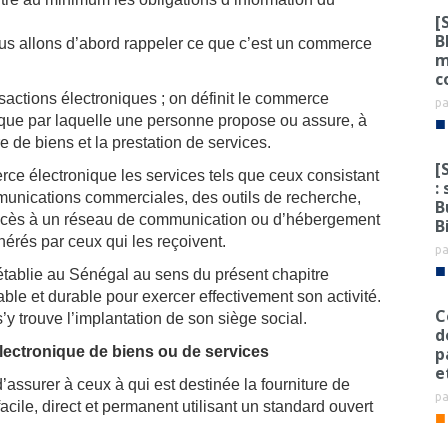
[
B
nous allons d’abord rappeler ce que c’est un commerce
m
c
ransactions électroniques ; on définit le commerce
p
ique par laquelle une personne propose ou assure, à
■
re de biens et la prestation de services.
[
e électronique les services tels que ceux consistant
:
mmunications commerciales, des outils de recherche,
B
accès à un réseau de communication ou d’hébergement
B
érés par ceux qui les reçoivent.
p
■
tablie au Sénégal au sens du présent chapitre
able et durable pour exercer effectivement son activité.
C
y trouve l’implantation de son siège social.
d
p
électronique de biens ou de services
e
assurer à ceux à qui est destinée la fourniture de
p
acile, direct et permanent utilisant un standard ouvert
■