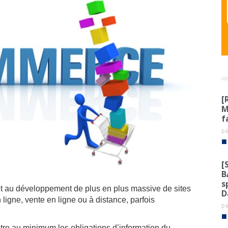
[
M
f
p
■
[
B
s
t au développement de plus en plus massive de sites
D
gne, vente en ligne ou à distance, parfois
p
■
aitre au minimum les obligations d’information du