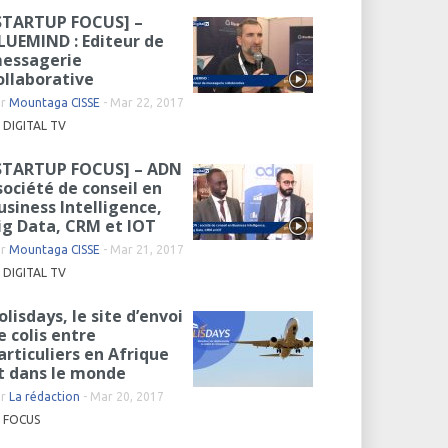
STARTUP FOCUS] –
LUEMIND : Editeur de
essagerie
ollaborative
ar
Mountaga CISSE
-
Mar 22, 2017
DIGITAL TV
STARTUP FOCUS] – ADN
 société de conseil en
usiness Intelligence,
ig Data, CRM et IOT
ar
Mountaga CISSE
-
Mar 21, 2017
DIGITAL TV
olisdays, le site d’envoi
e colis entre
articuliers en Afrique
t dans le monde
ar
La rédaction
-
Mar 20, 2017
FOCUS