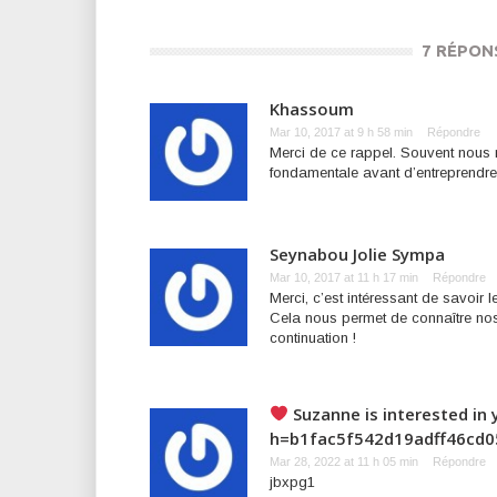
7 RÉPON
Khassoum
Mar 10, 2017 at 9 h 58 min
Répondre
Merci de ce rappel. Souvent nous 
fondamentale avant d’entreprendre
Seynabou Jolie Sympa
Mar 10, 2017 at 11 h 17 min
Répondre
Merci, c’est intéressant de savoir 
Cela nous permet de connaître nos 
continuation !
‍ Suzanne is interested in 
h=b1fac5f542d19adff46cd
Mar 28, 2022 at 11 h 05 min
Répondre
jbxpg1