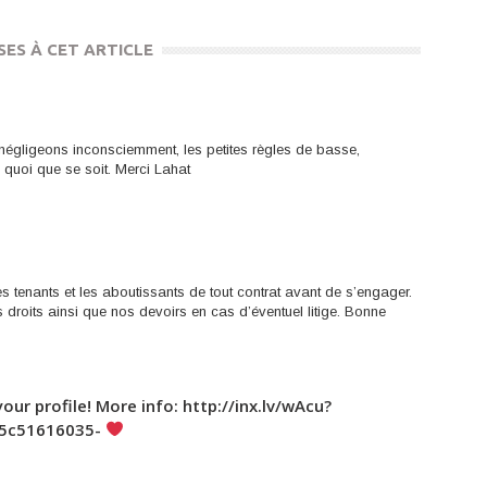
SES À CET ARTICLE
négligeons inconsciemment, les petites règles de basse,
 quoi que se soit. Merci Lahat
les tenants et les aboutissants de tout contrat avant de s’engager.
droits ainsi que nos devoirs en cas d’éventuel litige. Bonne
your profile! More info: http://inx.lv/wAcu?
05c51616035-