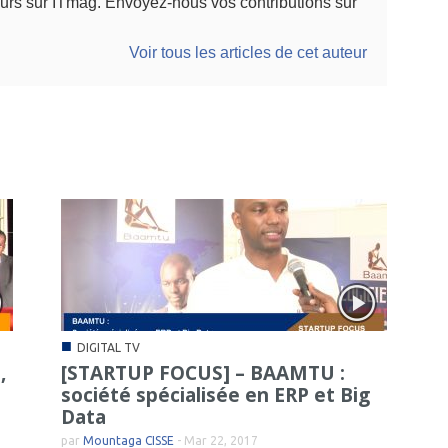
urs sur ITmag. Envoyez-nous vos contributions sur
Voir tous les articles de cet auteur
■
DIGITAL TV
,
[STARTUP FOCUS] – BAAMTU :
société spécialisée en ERP et Big
Data
par
Mountaga CISSE
-
Mar 22, 2017