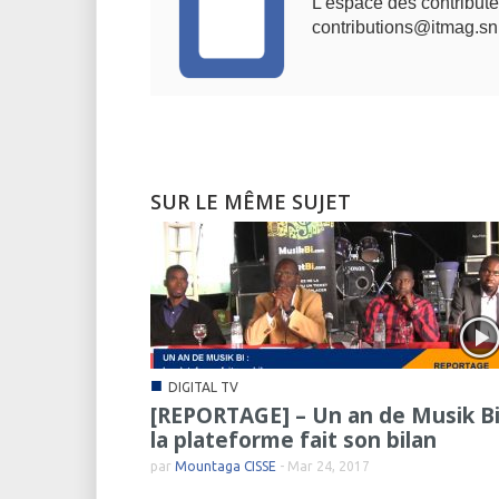
L'espace des contribute
contributions@itmag.sn
SUR LE MÊME SUJET
■
DIGITAL TV
[REPORTAGE] – Un an de Musik Bi
la plateforme fait son bilan
par
Mountaga CISSE
-
Mar 24, 2017