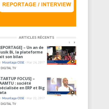
ARTICLES RÉCENTS
REPORTAGE] – Un an de
usik Bi, la plateforme
ait son bilan
ar
Mountaga CISSE
-
Mar 24, 2017
DIGITAL TV
STARTUP FOCUS] –
AAMTU : société
pécialisée en ERP et Big
ata
ar
Mountaga CISSE
-
Mar 22, 2017
DIGITAL TV