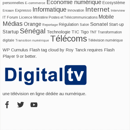
Economie numérique
Ecosystème
personnelles
E-commerce
Internet
Informatique
Expresso
Innovation
Ericsson
Interview
Mobile
IT Forum
Licence
Ministère Postes et Télécommunications
Médias
Orange
Sonatel
Start-up
Régulation
Salon
Reportage
Sénégal
Startup
Technologie
TIC
Tigo
TNT
Transformation
Télécoms
digitale
Télévision numérique
Transition numérique
WP Cumulus Flash tag cloud by
Roy Tanck
requires
Flash
Player
9 or better.
une télévision en ligne dédiée au numérique.