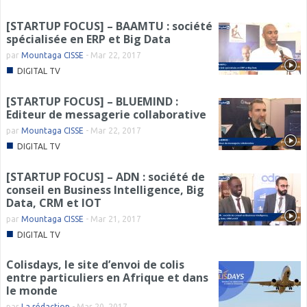
[STARTUP FOCUS] – BAAMTU : société
spécialisée en ERP et Big Data
par
Mountaga CISSE
-
Mar 22, 2017
■
DIGITAL TV
[STARTUP FOCUS] – BLUEMIND :
Editeur de messagerie collaborative
par
Mountaga CISSE
-
Mar 22, 2017
■
DIGITAL TV
[STARTUP FOCUS] – ADN : société de
conseil en Business Intelligence, Big
Data, CRM et IOT
par
Mountaga CISSE
-
Mar 21, 2017
■
DIGITAL TV
Colisdays, le site d’envoi de colis
entre particuliers en Afrique et dans
le monde
par
La rédaction
-
Mar 20, 2017