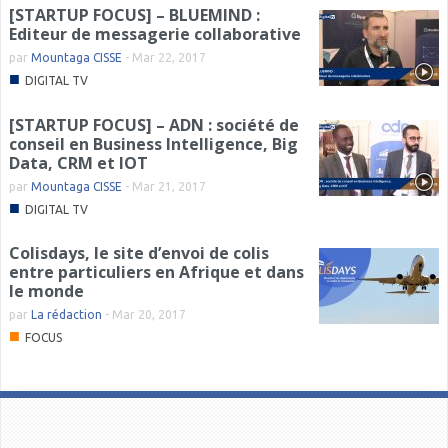
[STARTUP FOCUS] – BLUEMIND :
Editeur de messagerie collaborative
par
Mountaga CISSE
-
Mar 22, 2017
■
DIGITAL TV
[STARTUP FOCUS] – ADN : société de
conseil en Business Intelligence, Big
Data, CRM et IOT
par
Mountaga CISSE
-
Mar 21, 2017
■
DIGITAL TV
Colisdays, le site d’envoi de colis
entre particuliers en Afrique et dans
le monde
par
La rédaction
-
Mar 20, 2017
■
FOCUS