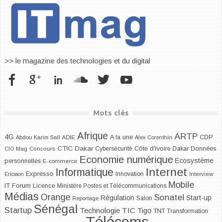
>> le magazine des technologies et du digital
Mots clés
Afrique
ARTP
4G
CDP
A la une
Abdou Karim Sall
ADIE
Alex Corenthin
CTIC Dakar
Dakar
Cybersécurité
Côte d'Ivoire
Données
CIO Mag
Concours
Economie numérique
Ecosystème
personnelles
E-commerce
Internet
Informatique
Expresso
Innovation
Ericsson
Interview
Mobile
IT Forum
Licence
Ministère Postes et Télécommunications
Médias
Orange
Sonatel
Start-up
Régulation
Salon
Reportage
Sénégal
Startup
Technologie
TIC
Tigo
TNT
Transformation
Télécoms