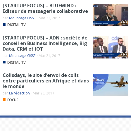
[STARTUP FOCUS] – BLUEMIND :
Editeur de messagerie collaborative
par
Mountaga CISSE
-
Mar 22, 2017
■
DIGITAL TV
[STARTUP FOCUS] – ADN : société de
conseil en Business Intelligence, Big
Data, CRM et IOT
par
Mountaga CISSE
-
Mar 21, 2017
■
DIGITAL TV
Colisdays, le site d’envoi de colis
entre particuliers en Afrique et dans
le monde
par
La rédaction
-
Mar 20, 2017
■
FOCUS