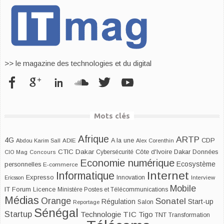
>> le magazine des technologies et du digital
Mots clés
Afrique
ARTP
4G
CDP
A la une
Abdou Karim Sall
ADIE
Alex Corenthin
CTIC Dakar
Dakar
Cybersécurité
Côte d'Ivoire
Données
CIO Mag
Concours
Economie numérique
Ecosystème
personnelles
E-commerce
Internet
Informatique
Expresso
Innovation
Ericsson
Interview
Mobile
IT Forum
Licence
Ministère Postes et Télécommunications
Médias
Orange
Sonatel
Start-up
Régulation
Salon
Reportage
Sénégal
Startup
Technologie
TIC
Tigo
TNT
Transformation