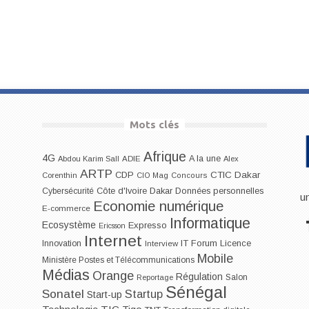
Mots clés
Afrique
4G
A la une
Abdou Karim Sall
ADIE
Alex
ARTP
CDP
CTIC Dakar
Corenthin
CIO Mag
Concours
Dakar
Cybersécurité
Côte d'Ivoire
Données personnelles
u
Economie numérique
E-commerce
Informatique
Ecosystème
Expresso
Ericsson
Internet
IT Forum
Innovation
Licence
Interview
Mobile
Ministère Postes et Télécommunications
Médias
Orange
Régulation
Salon
Reportage
Sénégal
Sonatel
Startup
Start-up