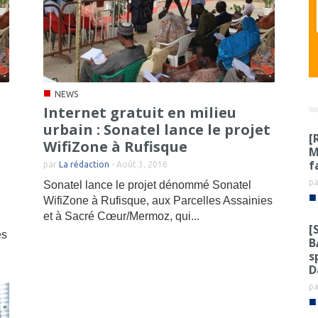
■
NEWS
Internet gratuit en milieu
urbain : Sonatel lance le projet
[
WifiZone à Rufisque
M
f
par
La rédaction
-
Août 3, 2016
p
Sonatel lance le projet dénommé Sonatel
■
WifiZone à Rufisque, aux Parcelles Assainies
et à Sacré Cœur/Mermoz, qui...
[
es
B
s
D
p
■