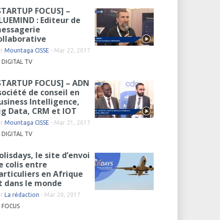
STARTUP FOCUS] –
LUEMIND : Editeur de
essagerie
ollaborative
ar
Mountaga CISSE
-
Mar 22, 2017
DIGITAL TV
STARTUP FOCUS] – ADN
 société de conseil en
usiness Intelligence,
ig Data, CRM et IOT
ar
Mountaga CISSE
-
Mar 21, 2017
DIGITAL TV
olisdays, le site d’envoi
e colis entre
articuliers en Afrique
t dans le monde
ar
La rédaction
-
Mar 20, 2017
FOCUS