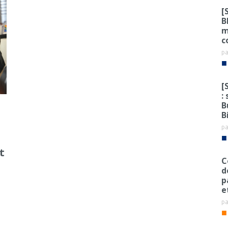
[
B
m
c
p
■
[
:
B
B
p
■
t
C
d
p
e
p
■