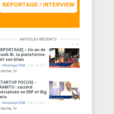
ARTICLES RÉCENTS
REPORTAGE] – Un an de
usik Bi, la plateforme
ait son bilan
ar
Mountaga CISSE
-
Mar 24, 2017
DIGITAL TV
STARTUP FOCUS] –
AAMTU : société
pécialisée en ERP et Big
ata
ar
Mountaga CISSE
-
Mar 22, 2017
DIGITAL TV