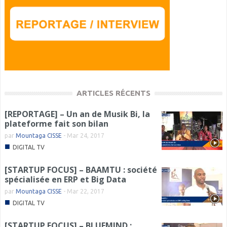
ARTICLES RÉCENTS
[REPORTAGE] – Un an de Musik Bi, la
plateforme fait son bilan
par
Mountaga CISSE
-
Mar 24, 2017
■
DIGITAL TV
[STARTUP FOCUS] – BAAMTU : société
spécialisée en ERP et Big Data
par
Mountaga CISSE
-
Mar 22, 2017
■
DIGITAL TV
[STARTUP FOCUS] – BLUEMIND :