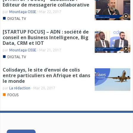
Editeur de messagerie collaborative
par
Mountaga CISSE
-
Mar 22, 2017
■
DIGITAL TV
[STARTUP FOCUS] – ADN : société de
conseil en Business Intelligence, Big
Data, CRM et IOT
par
Mountaga CISSE
-
Mar 21, 2017
■
DIGITAL TV
Colisdays, le site d’envoi de colis
entre particuliers en Afrique et dans
le monde
par
La rédaction
-
Mar 20, 2017
■
FOCUS