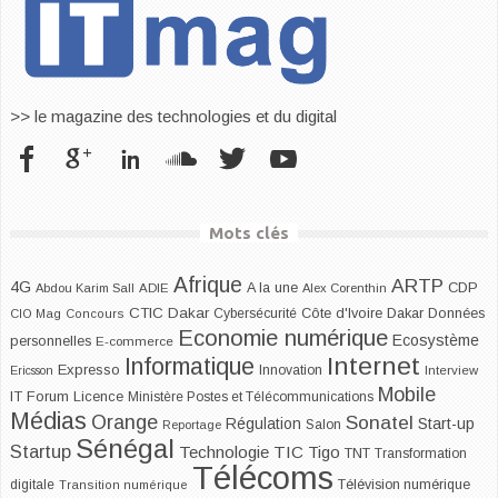
>> le magazine des technologies et du digital
Mots clés
Afrique
ARTP
4G
CDP
A la une
Abdou Karim Sall
ADIE
Alex Corenthin
CTIC Dakar
Dakar
Cybersécurité
Côte d'Ivoire
Données
CIO Mag
Concours
Economie numérique
Ecosystème
personnelles
E-commerce
Internet
Informatique
Expresso
Innovation
Ericsson
Interview
Mobile
IT Forum
Licence
Ministère Postes et Télécommunications
Médias
Orange
Sonatel
Start-up
Régulation
Salon
Reportage
Sénégal
Startup
Technologie
TIC
Tigo
TNT
Transformation
Télécoms
digitale
Télévision numérique
Transition numérique