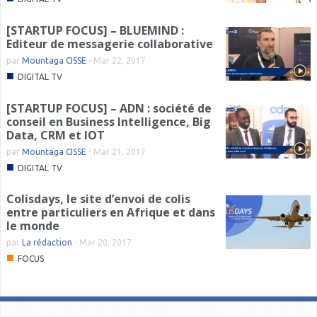
[STARTUP FOCUS] – BLUEMIND :
Editeur de messagerie collaborative
par
Mountaga CISSE
-
Mar 22, 2017
■
DIGITAL TV
[STARTUP FOCUS] – ADN : société de
conseil en Business Intelligence, Big
Data, CRM et IOT
par
Mountaga CISSE
-
Mar 21, 2017
■
DIGITAL TV
Colisdays, le site d’envoi de colis
entre particuliers en Afrique et dans
le monde
par
La rédaction
-
Mar 20, 2017
■
FOCUS