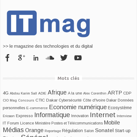
>> le magazine des technologies et du digital
Mots clés
Afrique
ARTP
4G
CDP
A la une
Abdou Karim Sall
ADIE
Alex Corenthin
CTIC Dakar
Dakar
Cybersécurité
Côte d'Ivoire
Données
CIO Mag
Concours
Economie numérique
Ecosystème
personnelles
E-commerce
Internet
Informatique
Expresso
Innovation
Ericsson
Interview
Mobile
IT Forum
Licence
Ministère Postes et Télécommunications
Médias
Orange
Sonatel
Start-up
Régulation
Salon
Reportage