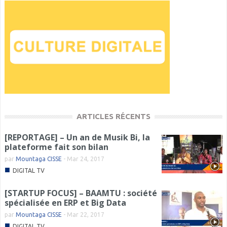
ARTICLES RÉCENTS
[REPORTAGE] – Un an de Musik Bi, la
plateforme fait son bilan
par
Mountaga CISSE
-
Mar 24, 2017
■
DIGITAL TV
[STARTUP FOCUS] – BAAMTU : société
spécialisée en ERP et Big Data
par
Mountaga CISSE
-
Mar 22, 2017
■
DIGITAL TV