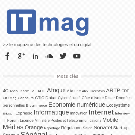
>> le magazine des technologies et du digital
Mots clés
Afrique
ARTP
4G
CDP
A la une
Abdou Karim Sall
ADIE
Alex Corenthin
CTIC Dakar
Dakar
Cybersécurité
Côte d'Ivoire
Données
CIO Mag
Concours
Economie numérique
Ecosystème
personnelles
E-commerce
Internet
Informatique
Expresso
Innovation
Ericsson
Interview
Mobile
IT Forum
Licence
Ministère Postes et Télécommunications
Médias
Orange
Sonatel
Start-up
Régulation
Salon
Reportage
Sénégal