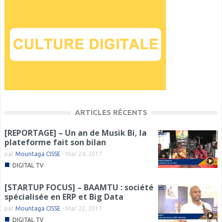
ARTICLES RÉCENTS
[REPORTAGE] – Un an de Musik Bi, la
plateforme fait son bilan
par
Mountaga CISSE
-
Mar 24, 2017
■
DIGITAL TV
[STARTUP FOCUS] – BAAMTU : société
spécialisée en ERP et Big Data
par
Mountaga CISSE
-
Mar 22, 2017
■
DIGITAL TV