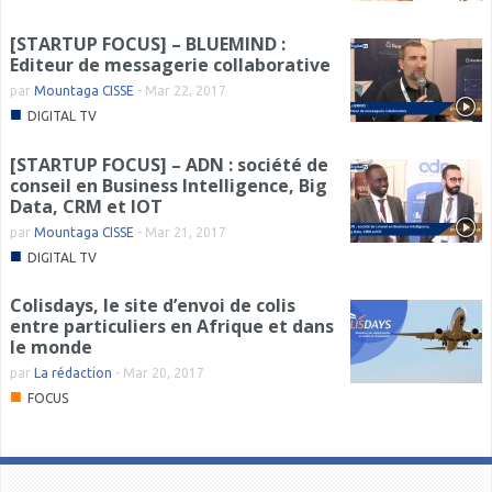
[STARTUP FOCUS] – BLUEMIND :
Editeur de messagerie collaborative
par
Mountaga CISSE
-
Mar 22, 2017
■
DIGITAL TV
[STARTUP FOCUS] – ADN : société de
conseil en Business Intelligence, Big
Data, CRM et IOT
par
Mountaga CISSE
-
Mar 21, 2017
■
DIGITAL TV
Colisdays, le site d’envoi de colis
entre particuliers en Afrique et dans
le monde
par
La rédaction
-
Mar 20, 2017
■
FOCUS