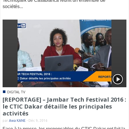
Technopark de Casablanca réunit un ensemble de
sociétés...
■
DIGITAL TV
[REPORTAGE] – Jambar Tech Festival 2016 :
le CTIC Dakar détaille les principales
activités
par
Awa KANE
-
Déc 9, 2016
Face à la presse, les responsables du CTIC Dakar ont fait la