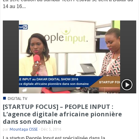
14 au 16...
■
DIGITAL TV
[STARTUP FOCUS] – PEOPLE INPUT :
L’agence digitale africaine pionnière
dans son domaine
par
Mountaga CISSE
-
Déc 5, 2016
La startup People Input est spécialisée dans la