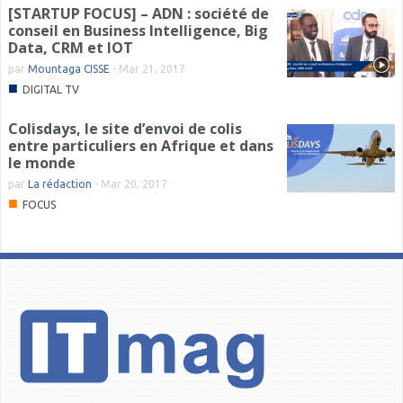
[STARTUP FOCUS] – ADN : société de
conseil en Business Intelligence, Big
Data, CRM et IOT
par
Mountaga CISSE
-
Mar 21, 2017
■
DIGITAL TV
Colisdays, le site d’envoi de colis
entre particuliers en Afrique et dans
le monde
par
La rédaction
-
Mar 20, 2017
■
FOCUS