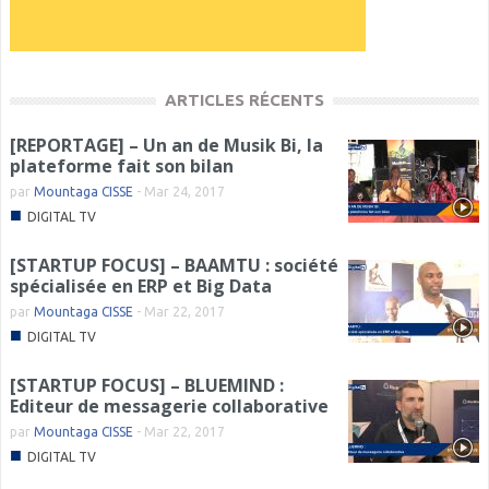
ARTICLES RÉCENTS
[REPORTAGE] – Un an de Musik Bi, la
plateforme fait son bilan
par
Mountaga CISSE
-
Mar 24, 2017
■
DIGITAL TV
[STARTUP FOCUS] – BAAMTU : société
spécialisée en ERP et Big Data
par
Mountaga CISSE
-
Mar 22, 2017
■
DIGITAL TV
[STARTUP FOCUS] – BLUEMIND :
Editeur de messagerie collaborative
par
Mountaga CISSE
-
Mar 22, 2017
■
DIGITAL TV