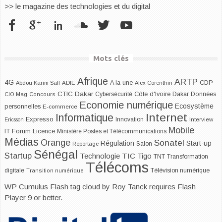
>> le magazine des technologies et du digital
Mots clés
Afrique
ARTP
4G
CDP
A la une
Abdou Karim Sall
ADIE
Alex Corenthin
CTIC Dakar
Dakar
Cybersécurité
Côte d'Ivoire
Données
CIO Mag
Concours
Economie numérique
Ecosystème
personnelles
E-commerce
Internet
Informatique
Expresso
Innovation
Ericsson
Interview
Mobile
IT Forum
Licence
Ministère Postes et Télécommunications
Médias
Orange
Sonatel
Start-up
Régulation
Salon
Reportage
Sénégal
Startup
Technologie
TIC
Tigo
TNT
Transformation
Télécoms
digitale
Télévision numérique
Transition numérique
WP Cumulus Flash tag cloud by
Roy Tanck
requires
Flash
Player
9 or better.