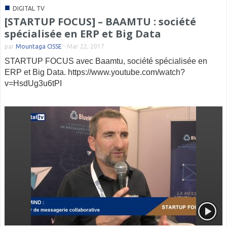
■
DIGITAL TV
[STARTUP FOCUS] – BAAMTU : société
spécialisée en ERP et Big Data
par
Mountaga CISSE
-
Mar 22, 2017
STARTUP FOCUS avec Baamtu, société spécialisée en
ERP et Big Data. https://www.youtube.com/watch?
v=HsdUg3u6tPI