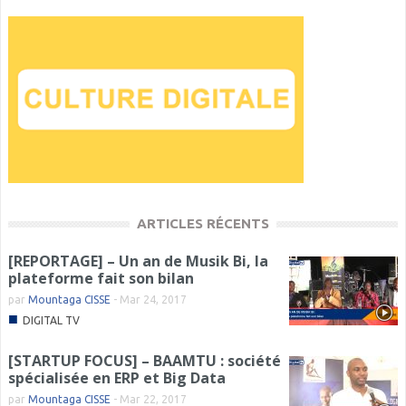
ARTICLES RÉCENTS
[REPORTAGE] – Un an de Musik Bi, la
plateforme fait son bilan
par
Mountaga CISSE
-
Mar 24, 2017
■
DIGITAL TV
[STARTUP FOCUS] – BAAMTU : société
spécialisée en ERP et Big Data
par
Mountaga CISSE
-
Mar 22, 2017