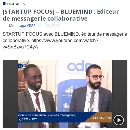
■
DIGITAL TV
[STARTUP FOCUS] – BLUEMIND : Editeur
de messagerie collaborative
par
Mountaga CISSE
-
Mar 22, 2017
STARTUP FOCUS avec BLUEMIND, éditeur de messagerie
collaborative. https://www.youtube.com/watch?
v=SnBzyu7C4yA