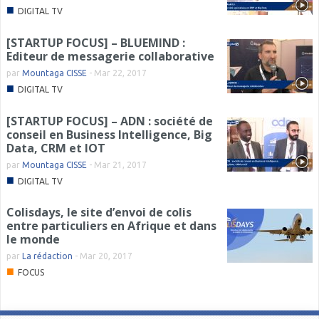
■
DIGITAL TV
[STARTUP FOCUS] – BLUEMIND :
Editeur de messagerie collaborative
par
Mountaga CISSE
-
Mar 22, 2017
■
DIGITAL TV
[STARTUP FOCUS] – ADN : société de
conseil en Business Intelligence, Big
Data, CRM et IOT
par
Mountaga CISSE
-
Mar 21, 2017
■
DIGITAL TV
Colisdays, le site d’envoi de colis
entre particuliers en Afrique et dans
le monde
par
La rédaction
-
Mar 20, 2017
■
FOCUS