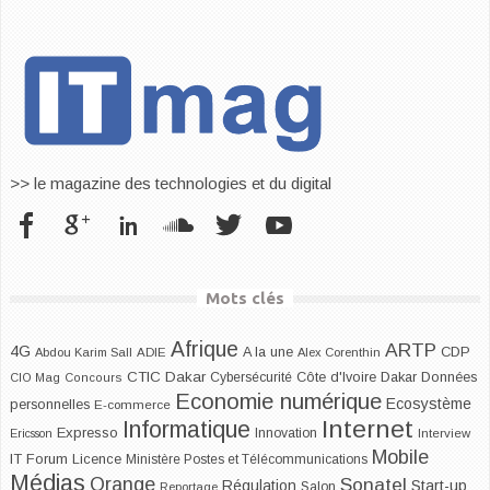
>> le magazine des technologies et du digital
Mots clés
Afrique
ARTP
4G
CDP
A la une
Abdou Karim Sall
ADIE
Alex Corenthin
CTIC Dakar
Dakar
Cybersécurité
Côte d'Ivoire
Données
CIO Mag
Concours
Economie numérique
Ecosystème
personnelles
E-commerce
Internet
Informatique
Expresso
Innovation
Ericsson
Interview
Mobile
IT Forum
Licence
Ministère Postes et Télécommunications
Médias
Orange
Sonatel
Start-up
Régulation
Salon
Reportage