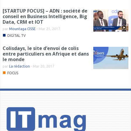
[STARTUP FOCUS] – ADN : société de
conseil en Business Intelligence, Big
Data, CRM et IOT
par
Mountaga CISSE
-
Mar 21, 2017
■
DIGITAL TV
Colisdays, le site d’envoi de colis
entre particuliers en Afrique et dans
le monde
par
La rédaction
-
Mar 20, 2017
■
FOCUS