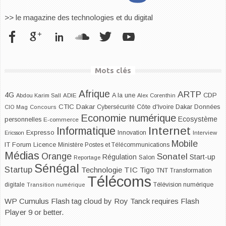
>> le magazine des technologies et du digital
Mots clés
Afrique
ARTP
4G
CDP
A la une
Abdou Karim Sall
ADIE
Alex Corenthin
CTIC Dakar
Dakar
Cybersécurité
Côte d'Ivoire
Données
CIO Mag
Concours
Economie numérique
Ecosystème
personnelles
E-commerce
Internet
Informatique
Expresso
Innovation
Ericsson
Interview
Mobile
IT Forum
Licence
Ministère Postes et Télécommunications
Médias
Orange
Sonatel
Start-up
Régulation
Salon
Reportage
Sénégal
Startup
Technologie
TIC
Tigo
TNT
Transformation
Télécoms
digitale
Télévision numérique
Transition numérique
WP Cumulus Flash tag cloud by
Roy Tanck
requires
Flash
Player
9 or better.