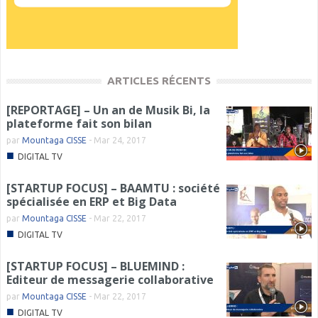
ARTICLES RÉCENTS
[REPORTAGE] – Un an de Musik Bi, la
plateforme fait son bilan
par
Mountaga CISSE
-
Mar 24, 2017
■
DIGITAL TV
[STARTUP FOCUS] – BAAMTU : société
spécialisée en ERP et Big Data
par
Mountaga CISSE
-
Mar 22, 2017
■
DIGITAL TV
[STARTUP FOCUS] – BLUEMIND :
Editeur de messagerie collaborative
par
Mountaga CISSE
-
Mar 22, 2017
■
DIGITAL TV