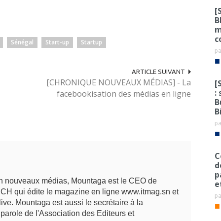
[
B
m
c
Sénégal
Start-up
Startup
p
■
ARTICLE SUIVANT
[CHRONIQUE NOUVEAUX MÉDIAS] - La
[
:
facebookisation des médias en ligne
B
B
p
■
C
d
p
en nouveaux médias, Mountaga est le CEO de
e
ECH qui édite le magazine en ligne www.itmag.sn et
p
live. Mountaga est aussi le secrétaire à la
■
parole de l'Association des Editeurs et