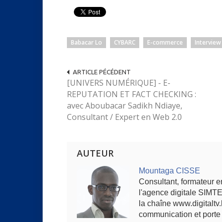
Babacar Lo
CYBARC
E-commerce
Interview
ARTICLE PÉCÉDENT
[UNIVERS NUMÉRIQUE] - E-
REPUTATION ET FACT CHECKING :
avec Aboubacar Sadikh Ndiaye,
Consultant / Expert en Web 2.0
AUTEUR
Mountaga CISSE
Consultant, formateur 
l'agence digitale SIMT
la chaîne www.digitaltv.
communication et porte 