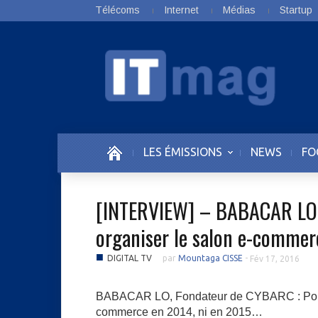
Télécoms
Internet
Médias
Startup
LES ÉMISSIONS
NEWS
FO
[INTERVIEW] – BABACAR LO :
organiser le salon e-comme
■
DIGITAL TV
par
Mountaga CISSE
-
Fév 17, 2016
BABACAR LO, Fondateur de CYBARC : Pourqu
commerce en 2014, ni en 2015…