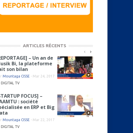
ARTICLES RÉCENTS
REPORTAGE] – Un an de
usik Bi, la plateforme
ait son bilan
ar
Mountaga CISSE
-
Mar 24, 2017
DIGITAL TV
STARTUP FOCUS] –
AAMTU : société
pécialisée en ERP et Big
ata
ar
Mountaga CISSE
-
Mar 22, 2017
DIGITAL TV