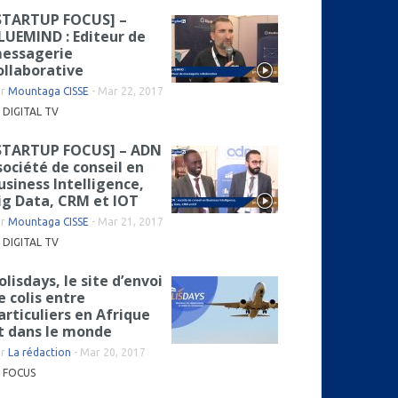
STARTUP FOCUS] –
LUEMIND : Editeur de
essagerie
ollaborative
ar
Mountaga CISSE
-
Mar 22, 2017
DIGITAL TV
STARTUP FOCUS] – ADN
 société de conseil en
usiness Intelligence,
ig Data, CRM et IOT
ar
Mountaga CISSE
-
Mar 21, 2017
DIGITAL TV
olisdays, le site d’envoi
e colis entre
articuliers en Afrique
t dans le monde
ar
La rédaction
-
Mar 20, 2017
FOCUS