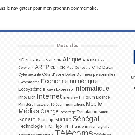
ans le navigateur pour mon prochain commentaire.
Mots clés
Afrique
4G
A la une
Abdou Karim Sall
ADIE
Alex
ARTP
CDP
CTIC Dakar
Corenthin
CIO Mag
Concours
Dakar
Cybersécurité
Côte d'Ivoire
Données personnelles
u
Economie numérique
E-commerce
Informatique
Ecosystème
Expresso
Ericsson
Internet
IT Forum
Innovation
Licence
Interview
Mobile
Ministère Postes et Télécommunications
Médias
Orange
Régulation
Salon
Reportage
Sénégal
Sonatel
Startup
Start-up
Technologie
TIC
Tigo
TNT
Transformation digitale
Télécoms
Télévision
Transition numérique