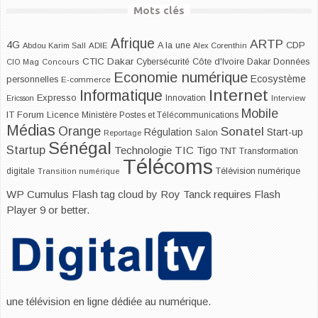
Mots clés
Afrique
ARTP
4G
CDP
A la une
Abdou Karim Sall
ADIE
Alex Corenthin
CTIC Dakar
Dakar
Cybersécurité
Côte d'Ivoire
Données
CIO Mag
Concours
Economie numérique
Ecosystème
personnelles
E-commerce
Internet
Informatique
Expresso
Innovation
Ericsson
Interview
Mobile
IT Forum
Licence
Ministère Postes et Télécommunications
Médias
Orange
Sonatel
Start-up
Régulation
Salon
Reportage
Sénégal
Startup
Technologie
TIC
Tigo
TNT
Transformation
Télécoms
digitale
Télévision numérique
Transition numérique
WP Cumulus Flash tag cloud by
Roy Tanck
requires
Flash
Player
9 or better.
une télévision en ligne dédiée au numérique.