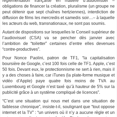
réglementation française en matière d’audiovisuel –
obligations de financer la création, pluralisme (un groupe ne
peut détenir que sept chaînes hertziennes), interdiction de
diffusion de films les mercredis et samedis soir…– à laquelle
les acteurs du web, transnationaux, ne sont pas soumis.
Autant de dispositions sur lesquelles le Conseil supérieur de
l’audiovisuel (CSA) va se pencher dès janvier avec
l’ambition de “toiletter” certaines d’entre elles devenues
“contre-productives”.
Pour Nonce Paolini, patron de TF1, “la capitalisation
boursière de Google, c’est 100 fois celle de TF1. Apple, c’est
50 fois. Devant eux, le protectionnisme ne sert à rien, mais il
y a des choses à faire, car iTunes (la plate-forme musique et
vidéo d’Apple) paye quatre fois moins de TVA au
Luxembourg et Google n’est taxé qu’à hauteur de 5% sur la
publicité grâce à un système compliqué de licences”.
“C’est une situation qui nous met dans une situation de
faiblesse chronique”, insiste-t-il, soulignant que “tout oppose
internet et la TV” : “un univers où il n’y a aucune règle et un