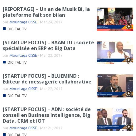
[REPORTAGE] – Un an de Musik Bi, la
plateforme fait son bilan
par
Mountaga CISSE
-
Mar 24, 2017
■
DIGITAL TV
[STARTUP FOCUS] – BAAMTU : société
spécialisée en ERP et Big Data
par
Mountaga CISSE
-
Mar 22, 2017
■
DIGITAL TV
[STARTUP FOCUS] – BLUEMIND :
Editeur de messagerie collaborative
par
Mountaga CISSE
-
Mar 22, 2017
■
DIGITAL TV
[STARTUP FOCUS] – ADN : société de
conseil en Business Intelligence, Big
Data, CRM et IOT
par
Mountaga CISSE
-
Mar 21, 2017
■
DIGITAL TV