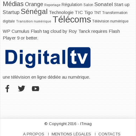
Médias
Orange
Sonatel
Start-up
Régulation
Salon
Reportage
Sénégal
Startup
Technologie
TIC
Tigo
TNT
Transformation
Télécoms
digitale
Télévision numérique
Transition numérique
WP Cumulus Flash tag cloud by
Roy Tanck
requires
Flash
Player
9 or better.
une télévision en ligne dédiée au numérique.
© Copyright 2016 - ITmag
A PROPOS
MENTIONS LÉGALES
CONTACTS