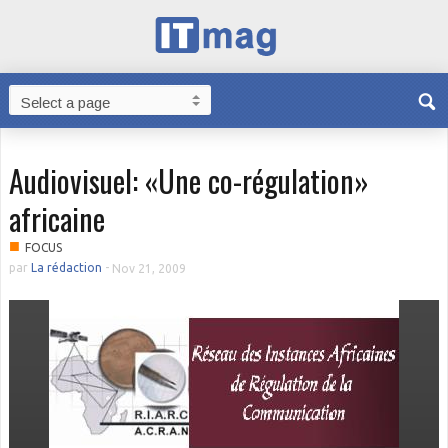
Audiovisuel: «Une co-régulation»
africaine
■
FOCUS
par
La rédaction
-
Nov 21, 2009