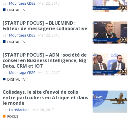
par
Mountaga CISSE
-
Mar 22, 2017
■
DIGITAL TV
[STARTUP FOCUS] – BLUEMIND :
Editeur de messagerie collaborative
par
Mountaga CISSE
-
Mar 22, 2017
■
DIGITAL TV
[STARTUP FOCUS] – ADN : société de
conseil en Business Intelligence, Big
Data, CRM et IOT
par
Mountaga CISSE
-
Mar 21, 2017
■
DIGITAL TV
Colisdays, le site d’envoi de colis
entre particuliers en Afrique et dans
le monde
par
La rédaction
-
Mar 20, 2017
■
FOCUS