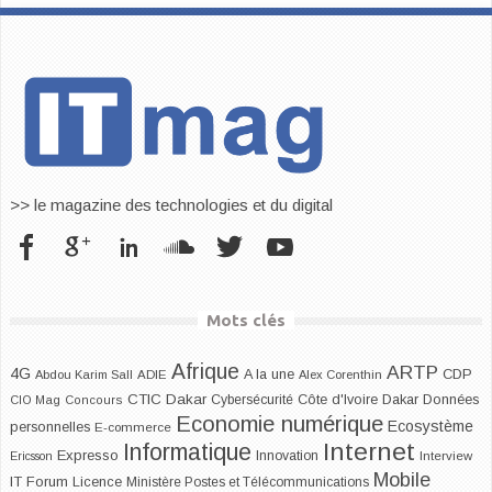
>> le magazine des technologies et du digital
Mots clés
Afrique
ARTP
4G
CDP
A la une
Abdou Karim Sall
ADIE
Alex Corenthin
CTIC Dakar
Dakar
Cybersécurité
Côte d'Ivoire
Données
CIO Mag
Concours
Economie numérique
Ecosystème
personnelles
E-commerce
Internet
Informatique
Expresso
Innovation
Ericsson
Interview
Mobile
IT Forum
Licence
Ministère Postes et Télécommunications