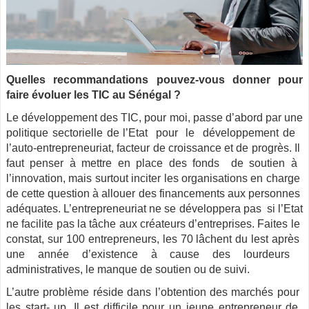
Quelles recommandations pouvez-vous donner pour
faire évoluer les TIC au Sénégal ?
Le​ ​développement​ ​des​ ​TIC,​ ​pour​ ​moi,​ ​​passe​ ​d’abord​ ​par​ ​une​
​politique​ ​sectorielle de​ ​l’Etat​ ​​ ​pour​ ​​ ​le​ ​​ ​développement​ ​de​ ​​ ​​​
l’auto​-​entrepreneuriat,​ ​​facteur​ ​de croissance​ ​et​ ​de​ ​progrès​. Il​ ​
faut​ ​penser​ ​à​ ​mettre​ ​en​ ​place​ ​des​ ​fonds​ ​​ ​de​ ​soutien​ ​à​ ​
l’innovation,​ ​mais surtout​ ​inciter​ ​les​ ​organisations​ ​en​ ​charge​ ​
de​ ​cette​ ​question​ à​ ​allouer​ ​des financements​ ​aux​ ​personnes​ ​
adéquates​.​ ​L’entrepreneuriat​ ​ne​ ​se​ ​développera pas​ ​​ ​si​ ​l’Etat​
​ne​ ​facilite​ ​pas​ ​la​ ​tâche​ ​aux​ ​créateurs​ ​d’entreprises. Faites​ ​le​ ​
constat,​ ​sur​ ​100​ ​entrepreneurs,​ ​les​ ​70​ ​lâchent​ ​du​ ​lest​ ​après​ ​
une​ ​année d’existence​ ​à​ ​cause​ ​des​ ​lourdeurs​ ​
administratives,​ ​le​ ​manque​ ​de​ ​soutien​ ​ou​ ​de suivi.
L’autre​ ​problème​ ​réside​ dans l’obtention des marchés ​pour​ ​
les​ ​start- up.​ ​Il​ ​est difficile​ ​pour​ ​un​ ​jeune entrepreneur de​ ​