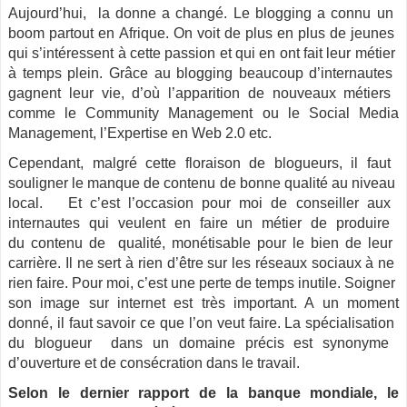
Aujourd’hui,​ ​​ ​la​ ​donne​ ​a ​changé. ​Le​ ​blogging​ ​a​ ​connu​ ​​un​ ​
boom​ ​partout​ ​en Afrique​​.​ ​On​ ​voit​ ​de​ ​plus​ ​en​ ​plus ​de​ ​jeunes​ ​
qui​ ​s’intéressent​ ​à​ ​cette​ ​passion​ ​et qui​ ​en​ ​ont​ ​fait​ ​leur​ ​métier​ ​
à​ ​temps​ ​plein. Grâce​ ​au​ ​blogging​ ​beaucoup​ ​d’internautes​ ​
gagnent​ ​leur​ ​vie​​,​ ​d’où​ ​l’apparition de​ ​nouveaux​ ​métiers​ ​
comme​ ​le​ ​Community​ ​Management ​ou​ ​le​ ​Social​ ​Media
Management,​ ​l’Expertise ​en​ ​Web​ ​2.0​ ​etc.
Cependant,​ ​malgré​ ​cette​ ​floraison​ ​de​ ​blogueurs,​ ​il​ ​faut​ ​
souligner​ ​​le​ ​manque​ ​de contenu​ ​de​ ​bonne​ ​qualité​ ​au​ ​niveau​ ​
local. ​Et c’est l’occasion pour moi de ​conseille​r ​aux​ ​
internautes​ ​qui​ ​veulent​ ​en​ ​faire​ ​un​ ​métier​ ​de​​ ​produire​ ​
du contenu​ ​de​ ​​ ​qualité,​ monétisable​ ​pour​ ​le​ ​bien​ ​de​ ​leur​ ​
carrière.​ ​Il​ ​ne​ ​sert​ ​à​ ​rien d’être​ ​sur​ ​les​ ​réseaux​ ​sociaux​ ​à​ ​ne​ ​
rien​ ​faire.​ ​Pour​ ​moi,​ ​c’est​ ​une​ ​perte​ ​de​ ​temps inutile.​ ​Soigner ​
son​ ​image​ ​sur​ ​internet​ ​est​ ​très​ ​important. A un moment
donné, il faut savoir ce que l’on veut faire.​ ​La​ ​spécialisation​ ​
du​ ​blogueur​ ​​ ​dans​ ​un domaine​ ​précis​ ​est​ ​synonyme​ ​
d’ouverture​ ​et​ ​de​ ​consécration​ ​dans​ ​le​ ​travail.
Selon le dernier rapport de la banque mondiale, le