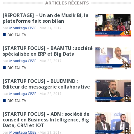
ARTICLES RÉCENTS
[REPORTAGE] – Un an de Musik Bi, la
plateforme fait son bilan
par
Mountaga CISSE
-
Mar 24, 2017
■
DIGITAL TV
[STARTUP FOCUS] – BAAMTU : société
spécialisée en ERP et Big Data
par
Mountaga CISSE
-
Mar 22, 2017
■
DIGITAL TV
[STARTUP FOCUS] – BLUEMIND :
Editeur de messagerie collaborative
par
Mountaga CISSE
-
Mar 22, 2017
■
DIGITAL TV
[STARTUP FOCUS] – ADN : société de
conseil en Business Intelligence, Big
Data, CRM et IOT
par
Mountaga CISSE
-
Mar 21, 2017