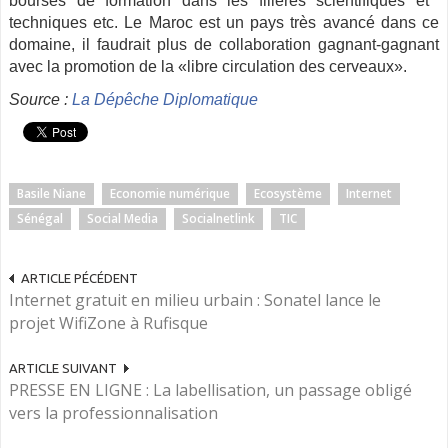
bourses​ ​de​ ​formation​ ​dans​ ​les​ ​filières​ ​scientifiques​ ​et​ ​
techniques​ ​etc. Le Maroc est un pays très avancé dans ce
domaine, il faudrait plus de collaboration gagnant-gagnant
avec la promotion de la «libre circulation des cerveaux​».
Source :
La Dépêche Diplomatique
Basile Niane
Economie numérique
Ecosystème
Internet
Sénégal
Social Media
Socialnetlink
TIC
ARTICLE PÉCÉDENT
Internet gratuit en milieu urbain : Sonatel lance le
projet WifiZone à Rufisque
ARTICLE SUIVANT
PRESSE EN LIGNE : La labellisation, un passage obligé
vers la professionnalisation