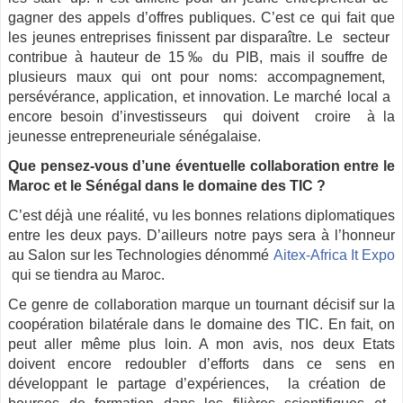
gagner​ ​des​ ​appels​ ​d’offres​ ​publiques.​ ​C’est​ ​ce​ ​qui fait​ ​que
les jeunes entreprises finissent par disparaître. Le​ ​​ ​secteur​ ​
contribue​ ​à​ ​hauteur​ ​de​ ​15‰​ ​du​ ​PIB,​ ​mais​ ​il​ ​souffre​ ​de​ ​
plusieurs maux ​qui​ ​ont​ ​pour​ ​nom​s:​ ​accompagnement,​ ​
persévérance,​ ​application,​ ​et innovation. Le​ ​marché​ ​local​ ​a​ ​
encore​ ​besoin​ ​d’investisseurs​ ​​ ​qui​ ​doivent​ ​​ ​croire​ ​​ ​à​ ​la
jeunesse​ ​entrepreneuriale​ ​sénégalaise.
Que pensez-vous d’une éventuelle collaboration entre le
Maroc et le Sénégal dans le domaine des TIC ?
C’est déjà une réalité, vu les bonnes relations diplomatiques
entre les deux pays. D’ailleurs notre pays sera à l’honneur
au Salon sur les Technologies dénommé
Aitex-Africa​ ​It​ ​Expo​​
qui​ ​se​ ​tiendra​ ​au​ ​Maroc.
Ce genre de collaboration marque un tournant décisif sur la
coopération bilatérale dans le domaine des TIC. En fait, on
peut aller même plus loin. A mon avis, nos deux Etats
doivent encore redoubler d’efforts dans ce sens en
développant le partage d’expériences, la création de​ ​