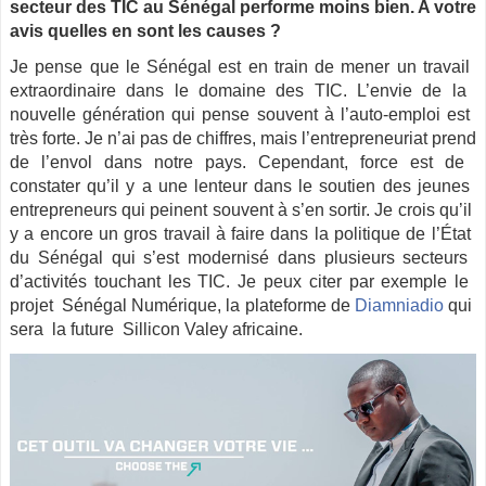
secteur des TIC au Sénégal performe moins bien. A votre
avis quelles en sont les causes ?
Je​ ​pense​ ​que​ ​le​ ​Sénégal​ ​est​ ​en​ ​train​ ​de​ ​mener​ ​un​ ​travail​ ​
extraordinaire​ ​dans​ ​le domaine​ ​des​ ​TIC.​ ​L’envie​ ​de​ ​la​ ​
nouvelle​ ​génération​ ​qui​ ​pense​ ​souvent​ ​à​ ​l’auto-emploi​ ​est​ ​
très​ ​forte​​. ​Je​ ​n’ai​ ​pas​ ​de​ ​chiffres,​ ​mais​ ​l’entrepreneuriat​ ​prend​
​de​ ​l’envol​ ​​​dans notre pays. Cependant,​ ​force​ ​est​ ​de​ ​
constater​ ​qu’il​ ​y​ ​a​ ​une​ ​lenteur​ ​dans​ ​le​ ​soutien​ ​des jeunes​ ​
entrepreneurs​ ​qui​ ​peinent​ ​souvent​ ​à​ ​s’en​ ​sortir. Je​ ​crois​ ​qu’il​ ​
y​ ​a​ ​encore​ ​un​ ​gros​ ​travail​ ​à​ ​faire​ ​dans​ ​la​ ​politique​ ​de​ ​l’État​ ​
du Sénégal​ ​qui​ ​s’est​ ​modernisé​ ​dans​ ​plusieurs​ ​secteurs​ ​
d’activités​ ​touchant​ ​les​ ​TIC. Je​ ​peux​ ​citer​ ​par​ ​exemple​ ​​​le​ ​
projet​ ​​ ​Sénégal​ ​Numérique,​ ​la​ ​plateforme de
Diamniadio
​ ​qui​ ​
sera​ ​​ ​la​ ​future ​​ ​Sillicon​ ​Valey africaine.