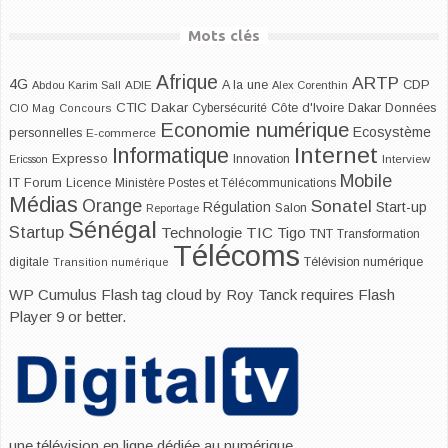
Mots clés
Afrique
ARTP
4G
CDP
A la une
Abdou Karim Sall
ADIE
Alex Corenthin
CTIC Dakar
Dakar
Cybersécurité
Côte d'Ivoire
Données
CIO Mag
Concours
Economie numérique
Ecosystème
personnelles
E-commerce
Internet
Informatique
Expresso
Innovation
Ericsson
Interview
Mobile
IT Forum
Licence
Ministère Postes et Télécommunications
Médias
Orange
Sonatel
Start-up
Régulation
Salon
Reportage
Sénégal
Startup
Technologie
TIC
Tigo
TNT
Transformation
Télécoms
digitale
Télévision numérique
Transition numérique
WP Cumulus Flash tag cloud by
Roy Tanck
requires
Flash
Player
9 or better.
une télévision en ligne dédiée au numérique.