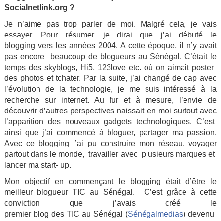
Socialnetlink.org ?
Je n’aime pas trop parler de moi. Malgré cela, je vais
essayer. Pour résumer, je dirai que j’ai débuté le
blogging vers les années 2004. A cette époque, il n’y avait
pas encore beaucoup de blogueurs au Sénégal. C’était le
temps des skyblogs, Hi5, 123love etc. où​ ​on​ ​aimait​ ​poster​ ​
des​ ​photos​ et ​tchater. Par la suite, j’ai changé de cap avec
l’évolution de la technologie, je me suis intéressé à la
recherche sur internet. Au fur et à mesure, l’envie de
découvrir d’autres perspectives naissait en moi surtout avec
l’apparition des nouveaux gadgets technologiques. C’est
ainsi que j’ai commencé à bloguer, partager ma passion.
Avec ce blogging j’ai pu construire ​mon réseau, voyager
partout dans​ ​le​ ​monde,​ ​​ ​travailler​ ​avec​ ​​ ​plusieurs​ ​marques​ ​et​ ​
lancer​ ​ma start- up.
Mon objectif en commençant le blogging était d’être le
meilleur blogueur TIC au Sénégal. C’est grâce à cette
conviction que j’avais créé le
premier blog des TIC au Sénégal (
Sénégalmedias
) devenu​ ​