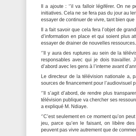
Il a ajoute : ‘’il va falloir légiférer. On n
initiatives. Cela ne se fera pas du jour au l
essayer de continuer de vivre, tant bien que ma
Il a fait savoir que cela fera l’objet de g
d’information en place et qui soient plus a
essayer de drainer de nouvelles ressources.
‘’Il y aura des ruptures au sein de la télév
responsables avec qui je dois travailler. 
d’abord avec les gens à l’interne avant d’an
Le directeur de la télévision nationale a, pa
sources de financement pour l’audiovisuel pub
‘’Il s’agit d’abord, de rendre plus transpar
télévision publique va chercher ses ressour
a expliqué M. Ndiaye.
‘’C’est seulement en ce moment qu’on peut ê
jeu, parce qu’en le faisant, on libère de
peuvent pas vivre autrement que de commercia