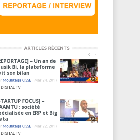
ARTICLES RÉCENTS
REPORTAGE] – Un an de
usik Bi, la plateforme
ait son bilan
ar
Mountaga CISSE
-
Mar 24, 2017
DIGITAL TV
STARTUP FOCUS] –
AAMTU : société
pécialisée en ERP et Big
ata
ar
Mountaga CISSE
-
Mar 22, 2017
DIGITAL TV