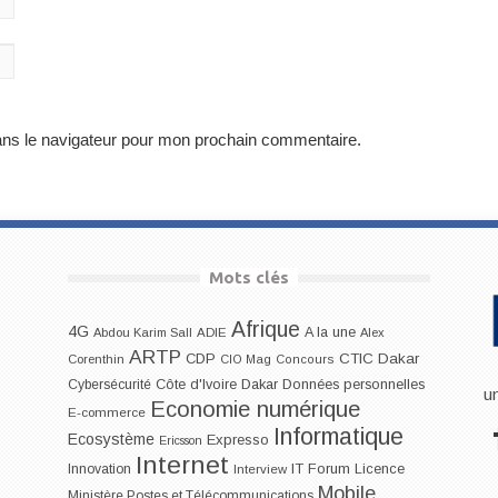
ans le navigateur pour mon prochain commentaire.
Mots clés
Afrique
4G
A la une
Abdou Karim Sall
ADIE
Alex
ARTP
CDP
CTIC Dakar
Corenthin
CIO Mag
Concours
Dakar
Cybersécurité
Côte d'Ivoire
Données personnelles
u
Economie numérique
E-commerce
Informatique
Ecosystème
Expresso
Ericsson
Internet
IT Forum
Innovation
Licence
Interview
Mobile
Ministère Postes et Télécommunications