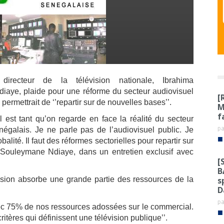
irecteur de la télévision nationale, Ibrahima
aye, plaide pour une réforme du secteur audiovisuel
[
permettrait de ‘’repartir sur de nouvelles bases’’.
M
f
l est tant qu’on regarde en face la réalité du secteur
p
négalais. Je ne parle pas de l’audiovisuel public. Je
■
alité. Il faut des réformes sectorielles pour repartir sur
 Souleymane Ndiaye, dans un entretien exclusif avec
[
B
s
évision absorbe une grande partie des ressources de la
D
p
vec 75% de nos ressources adossées sur le commercial.
■
ritères qui définissent une télévision publique’’.