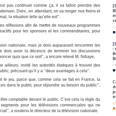
[
e peut pas continuer comme ça, il va falloir prendre des
B
endemain. Donc, en attendant, on va ronger nos freins et
m
l, la situation telle qu’elle est’’.
c
randes réflexions afin de mettre de nouveaux programmes
p
ttractifs pour les sponsors et les commanditaires, pour
■
[
ision nationale, mais je dois auparavant rencontrer les
:
Je dois avoir la décence de terminer les discussions
B
noncer quoi que ce soit’’, a encore relevé M. Ndiaye.
B
p
r ailleurs, invité les autorités étatiques à trouver des
■
lic, précisant qu’il y a ‘’deux avantages à cela’’.
ent le jeu, parce que, comme cela se fait en France, la
C
ces dans le public pour répondre au besoin du public’’,
d
p
e
tre comptable devant le public. C’est cela la règle du
p
s segments pour les télévisions commerciales qui ne
■
l’’, a soutenu le directeur de la télévision nationale.