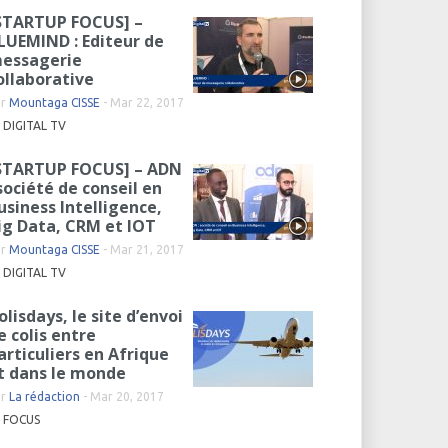
STARTUP FOCUS] –
LUEMIND : Editeur de
essagerie
ollaborative
ar
Mountaga CISSE
-
Mar 22, 2017
DIGITAL TV
STARTUP FOCUS] – ADN
 société de conseil en
usiness Intelligence,
ig Data, CRM et IOT
ar
Mountaga CISSE
-
Mar 21, 2017
DIGITAL TV
olisdays, le site d’envoi
e colis entre
articuliers en Afrique
t dans le monde
ar
La rédaction
-
Mar 20, 2017
FOCUS