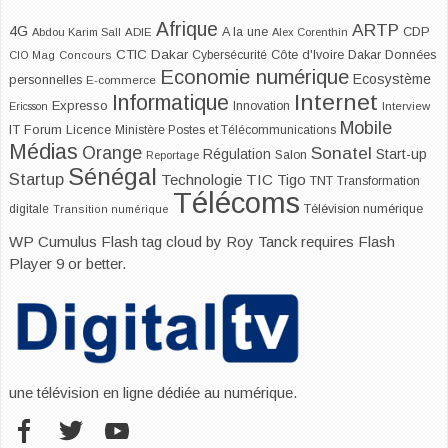
Afrique
ARTP
4G
CDP
A la une
Abdou Karim Sall
ADIE
Alex Corenthin
CTIC Dakar
Dakar
Cybersécurité
Côte d'Ivoire
Données
CIO Mag
Concours
Economie numérique
Ecosystème
personnelles
E-commerce
Internet
Informatique
Expresso
Innovation
Ericsson
Interview
Mobile
IT Forum
Licence
Ministère Postes et Télécommunications
Médias
Orange
Sonatel
Start-up
Régulation
Salon
Reportage
Sénégal
Startup
Technologie
TIC
Tigo
TNT
Transformation
Télécoms
digitale
Télévision numérique
Transition numérique
WP Cumulus Flash tag cloud by
Roy Tanck
requires
Flash
Player
9 or better.
une télévision en ligne dédiée au numérique.