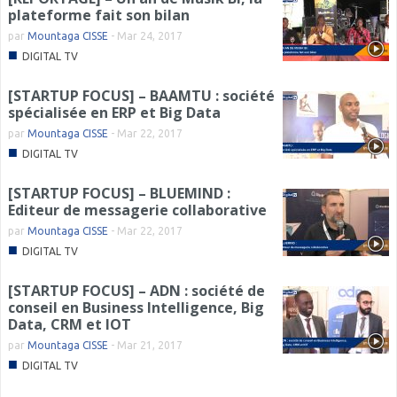
plateforme fait son bilan
par
Mountaga CISSE
-
Mar 24, 2017
■
DIGITAL TV
[STARTUP FOCUS] – BAAMTU : société
spécialisée en ERP et Big Data
par
Mountaga CISSE
-
Mar 22, 2017
■
DIGITAL TV
[STARTUP FOCUS] – BLUEMIND :
Editeur de messagerie collaborative
par
Mountaga CISSE
-
Mar 22, 2017
■
DIGITAL TV
[STARTUP FOCUS] – ADN : société de
conseil en Business Intelligence, Big
Data, CRM et IOT
par
Mountaga CISSE
-
Mar 21, 2017
■
DIGITAL TV