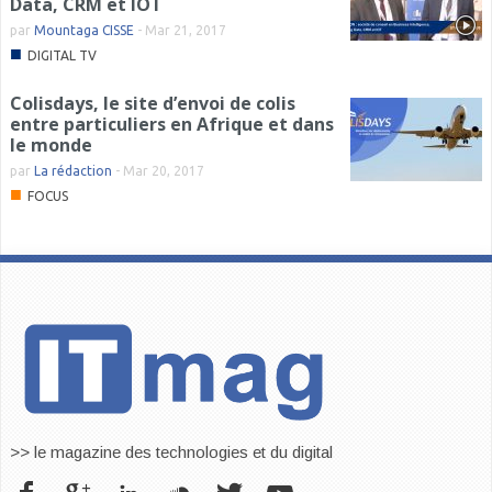
Data, CRM et IOT
par
Mountaga CISSE
-
Mar 21, 2017
■
DIGITAL TV
Colisdays, le site d’envoi de colis
entre particuliers en Afrique et dans
le monde
par
La rédaction
-
Mar 20, 2017
■
FOCUS
>> le magazine des technologies et du digital