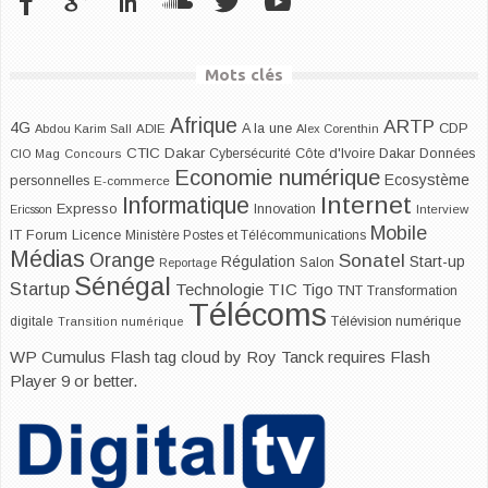
Mots clés
Afrique
ARTP
4G
CDP
A la une
Abdou Karim Sall
ADIE
Alex Corenthin
CTIC Dakar
Dakar
Cybersécurité
Côte d'Ivoire
Données
CIO Mag
Concours
Economie numérique
Ecosystème
personnelles
E-commerce
Internet
Informatique
Expresso
Innovation
Ericsson
Interview
Mobile
IT Forum
Licence
Ministère Postes et Télécommunications
Médias
Orange
Sonatel
Start-up
Régulation
Salon
Reportage
Sénégal
Startup
Technologie
TIC
Tigo
TNT
Transformation
Télécoms
digitale
Télévision numérique
Transition numérique
WP Cumulus Flash tag cloud by
Roy Tanck
requires
Flash
Player
9 or better.