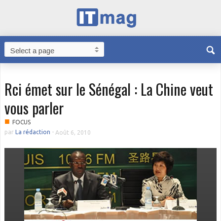
Rci émet sur le Sénégal : La Chine veut
vous parler
■
FOCUS
par
La rédaction
-
Août 6, 2010