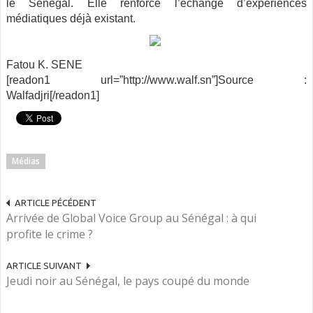
le Sénégal. Elle renforce l’échange d’expériences
médiatiques déjà existant.
Fatou K. SENE
[readon1 url=”http://www.walf.sn”]Source :
Walfadjri[/readon1]
Médias
ARTICLE PÉCÉDENT
Arrivée de Global Voice Group au Sénégal : à qui
profite le crime ?
ARTICLE SUIVANT
Jeudi noir au Sénégal, le pays coupé du monde