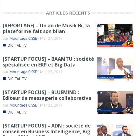
ARTICLES RÉCENTS
[REPORTAGE] – Un an de Musik Bi, la
plateforme fait son bilan
par
Mountaga CISSE
-
Mar 24, 2017
■
DIGITAL TV
[STARTUP FOCUS] – BAAMTU : société
spécialisée en ERP et Big Data
par
Mountaga CISSE
-
Mar 22, 2017
■
DIGITAL TV
[STARTUP FOCUS] – BLUEMIND :
Editeur de messagerie collaborative
par
Mountaga CISSE
-
Mar 22, 2017
■
DIGITAL TV
[STARTUP FOCUS] – ADN : société de
conseil en Business Intelligence, Big