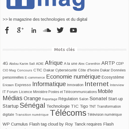
>> le magazine des technologies et du digital
Mots clés
Afrique
ARTP
4G
CDP
A la une
Abdou Karim Sall
ADIE
Alex Corenthin
CTIC Dakar
Dakar
Cybersécurité
Côte d'Ivoire
Données
CIO Mag
Concours
Economie numérique
Ecosystème
personnelles
E-commerce
Internet
Informatique
Expresso
Innovation
Ericsson
Interview
Mobile
IT Forum
Licence
Ministère Postes et Télécommunications
Médias
Orange
Sonatel
Start-up
Régulation
Salon
Reportage
Sénégal
Startup
Technologie
TIC
Tigo
TNT
Transformation
Télécoms
digitale
Télévision numérique
Transition numérique
WP Cumulus Flash tag cloud by
Roy Tanck
requires
Flash