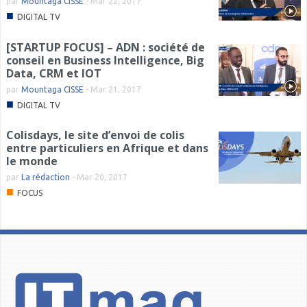
par
Mountaga CISSE
-
Mar 22, 2017
■
DIGITAL TV
[STARTUP FOCUS] – ADN : société de
conseil en Business Intelligence, Big
Data, CRM et IOT
par
Mountaga CISSE
-
Mar 21, 2017
■
DIGITAL TV
Colisdays, le site d’envoi de colis
entre particuliers en Afrique et dans
le monde
par
La rédaction
-
Mar 20, 2017
■
FOCUS