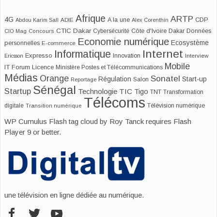
Afrique
ARTP
4G
CDP
A la une
Abdou Karim Sall
ADIE
Alex Corenthin
CTIC Dakar
Dakar
Cybersécurité
Côte d'Ivoire
Données
CIO Mag
Concours
Economie numérique
Ecosystème
personnelles
E-commerce
Internet
Informatique
Expresso
Innovation
Ericsson
Interview
Mobile
IT Forum
Licence
Ministère Postes et Télécommunications
Médias
Orange
Sonatel
Start-up
Régulation
Salon
Reportage
Sénégal
Startup
Technologie
TIC
Tigo
TNT
Transformation
Télécoms
digitale
Télévision numérique
Transition numérique
WP Cumulus Flash tag cloud by
Roy Tanck
requires
Flash
Player
9 or better.
une télévision en ligne dédiée au numérique.