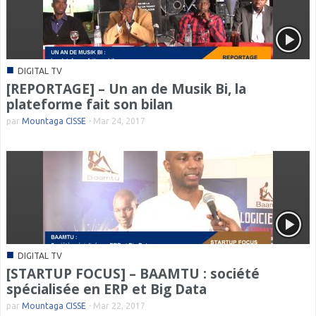
■
DIGITAL TV
[REPORTAGE] – Un an de Musik Bi, la
plateforme fait son bilan
par
Mountaga CISSE
-
Mar 24, 2017
■
DIGITAL TV
[STARTUP FOCUS] – BAAMTU : société
spécialisée en ERP et Big Data
par
Mountaga CISSE
-
Mar 22, 2017