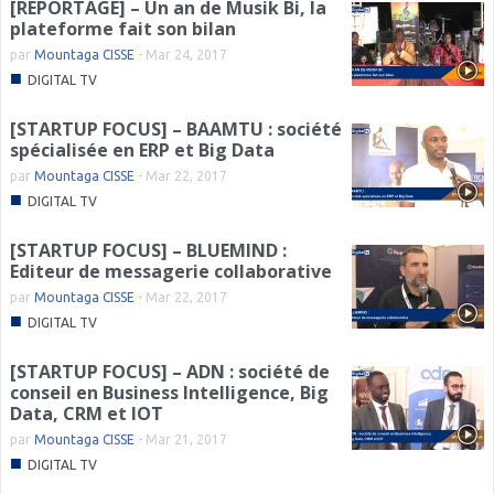
[REPORTAGE] – Un an de Musik Bi, la
plateforme fait son bilan
par
Mountaga CISSE
-
Mar 24, 2017
■
DIGITAL TV
[STARTUP FOCUS] – BAAMTU : société
spécialisée en ERP et Big Data
par
Mountaga CISSE
-
Mar 22, 2017
■
DIGITAL TV
[STARTUP FOCUS] – BLUEMIND :
Editeur de messagerie collaborative
par
Mountaga CISSE
-
Mar 22, 2017
■
DIGITAL TV
[STARTUP FOCUS] – ADN : société de
conseil en Business Intelligence, Big
Data, CRM et IOT
par
Mountaga CISSE
-
Mar 21, 2017
■
DIGITAL TV