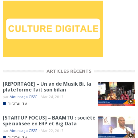
ARTICLES RÉCENTS
[REPORTAGE] – Un an de Musik Bi, la
plateforme fait son bilan
par
Mountaga CISSE
-
Mar 24, 2017
■
DIGITAL TV
[STARTUP FOCUS] – BAAMTU : société
spécialisée en ERP et Big Data
par
Mountaga CISSE
-
Mar 22, 2017
■
DIGITAL TV