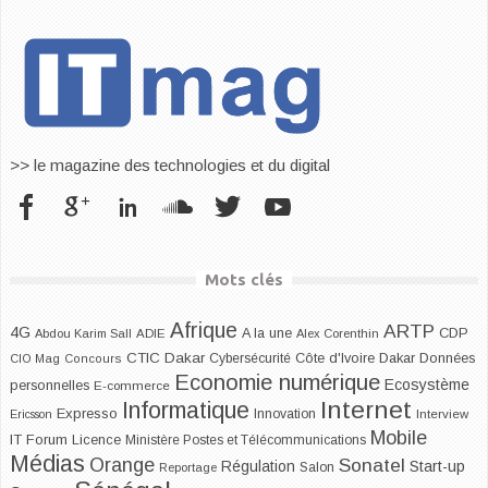
>> le magazine des technologies et du digital
Mots clés
Afrique
ARTP
4G
CDP
A la une
Abdou Karim Sall
ADIE
Alex Corenthin
CTIC Dakar
Dakar
Cybersécurité
Côte d'Ivoire
Données
CIO Mag
Concours
Economie numérique
Ecosystème
personnelles
E-commerce
Internet
Informatique
Expresso
Innovation
Ericsson
Interview
Mobile
IT Forum
Licence
Ministère Postes et Télécommunications
Médias
Orange
Sonatel
Start-up
Régulation
Salon
Reportage