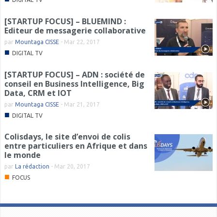
[STARTUP FOCUS] – BLUEMIND :
Editeur de messagerie collaborative
par
Mountaga CISSE
-
Mar 22, 2017
■
DIGITAL TV
[STARTUP FOCUS] – ADN : société de
conseil en Business Intelligence, Big
Data, CRM et IOT
par
Mountaga CISSE
-
Mar 21, 2017
■
DIGITAL TV
Colisdays, le site d’envoi de colis
entre particuliers en Afrique et dans
le monde
par
La rédaction
-
Mar 20, 2017
■
FOCUS