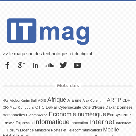
>> le magazine des technologies et du digital
Mots clés
Afrique
ARTP
4G
CDP
A la une
Abdou Karim Sall
ADIE
Alex Corenthin
CTIC Dakar
Dakar
Cybersécurité
Côte d'Ivoire
Données
CIO Mag
Concours
Economie numérique
Ecosystème
personnelles
E-commerce
Internet
Informatique
Expresso
Innovation
Ericsson
Interview
Mobile
IT Forum
Licence
Ministère Postes et Télécommunications