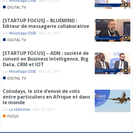
par
Mountaga CISSE
-
Mar 22, 2017
■
DIGITAL TV
[STARTUP FOCUS] – BLUEMIND :
Editeur de messagerie collaborative
par
Mountaga CISSE
-
Mar 22, 2017
■
DIGITAL TV
[STARTUP FOCUS] – ADN : société de
conseil en Business Intelligence, Big
Data, CRM et IOT
par
Mountaga CISSE
-
Mar 21, 2017
■
DIGITAL TV
Colisdays, le site d’envoi de colis
entre particuliers en Afrique et dans
le monde
par
La rédaction
-
Mar 20, 2017
■
FOCUS