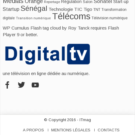
Médias
Orange
Sonatel
Start-up
Régulation
Salon
Reportage
Sénégal
Startup
Technologie
TIC
Tigo
TNT
Transformation
Télécoms
digitale
Télévision numérique
Transition numérique
WP Cumulus Flash tag cloud by
Roy Tanck
requires
Flash
Player
9 or better.
une télévision en ligne dédiée au numérique.
© Copyright 2016 - ITmag
A PROPOS
MENTIONS LÉGALES
CONTACTS