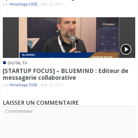
par
Mountaga CISSE
-
Mar 22, 2017
■
DIGITAL TV
[STARTUP FOCUS] – BLUEMIND : Editeur de
messagerie collaborative
par
Mountaga CISSE
-
Mar 22, 2017
LAISSER UN COMMENTAIRE