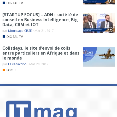
■
DIGITAL TV
[STARTUP FOCUS] – ADN : société de
conseil en Business Intelligence, Big
Data, CRM et IOT
par
Mountaga CISSE
-
Mar 21, 2017
■
DIGITAL TV
Colisdays, le site d’envoi de colis
entre particuliers en Afrique et dans
le monde
par
La rédaction
-
Mar 20, 2017
■
FOCUS