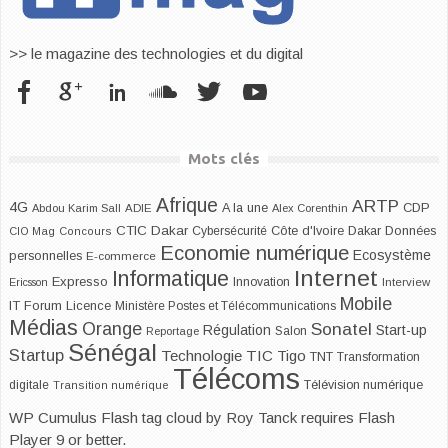
>> le magazine des technologies et du digital
Mots clés
Afrique
ARTP
4G
CDP
A la une
Abdou Karim Sall
ADIE
Alex Corenthin
CTIC Dakar
Dakar
Cybersécurité
Côte d'Ivoire
Données
CIO Mag
Concours
Economie numérique
Ecosystème
personnelles
E-commerce
Internet
Informatique
Expresso
Innovation
Ericsson
Interview
Mobile
IT Forum
Licence
Ministère Postes et Télécommunications
Médias
Orange
Sonatel
Start-up
Régulation
Salon
Reportage
Sénégal
Startup
Technologie
TIC
Tigo
TNT
Transformation
Télécoms
digitale
Télévision numérique
Transition numérique
WP Cumulus Flash tag cloud by
Roy Tanck
requires
Flash
Player
9 or better.