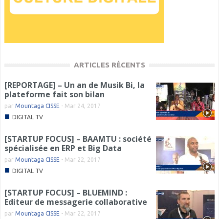
ARTICLES RÉCENTS
[REPORTAGE] – Un an de Musik Bi, la
plateforme fait son bilan
par
Mountaga CISSE
-
Mar 24, 2017
■
DIGITAL TV
[STARTUP FOCUS] – BAAMTU : société
spécialisée en ERP et Big Data
par
Mountaga CISSE
-
Mar 22, 2017
■
DIGITAL TV
[STARTUP FOCUS] – BLUEMIND :
Editeur de messagerie collaborative
par
Mountaga CISSE
-
Mar 22, 2017