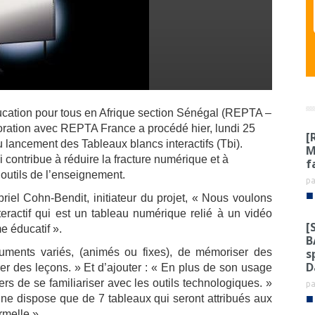
ation pour tous en Afrique section Sénégal (REPTA –
boration avec REPTA France a
procédé hier, lundi 25
[
 lancement des Tableaux blancs interactifs (Tbi).
M
 contribue à réduire la fracture numérique et à
f
outils de l’enseignement.
p
■
iel Cohn-Bendit, initiateur du projet, « Nous voulons
nteractif qui est un tableau numérique relié à un vidéo
[
e éducatif ».
B
s
cuments variés, (animés ou fixes), de mémoriser des
D
er des leçons. » Et d’ajouter : « En plus de son usage
s de se familiariser avec les outils technologiques. »
p
■
 ne dispose que de 7 tableaux qui seront attribués aux
rmelle ».