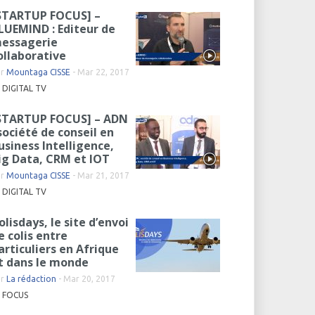
STARTUP FOCUS] –
LUEMIND : Editeur de
essagerie
ollaborative
ar
Mountaga CISSE
-
Mar 22, 2017
DIGITAL TV
STARTUP FOCUS] – ADN
 société de conseil en
usiness Intelligence,
ig Data, CRM et IOT
ar
Mountaga CISSE
-
Mar 21, 2017
DIGITAL TV
olisdays, le site d’envoi
e colis entre
articuliers en Afrique
t dans le monde
ar
La rédaction
-
Mar 20, 2017
FOCUS