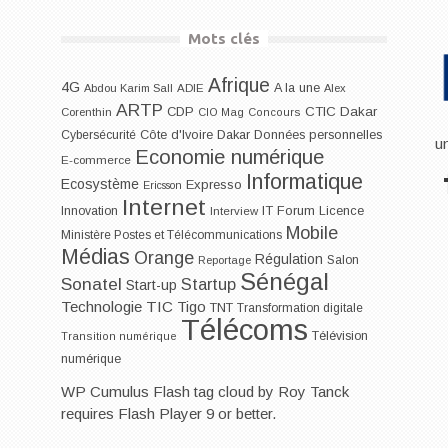
Mots clés
Afrique
4G
A la une
Abdou Karim Sall
ADIE
Alex
ARTP
CDP
CTIC Dakar
Corenthin
CIO Mag
Concours
Dakar
Cybersécurité
Côte d'Ivoire
Données personnelles
u
Economie numérique
E-commerce
Informatique
Ecosystème
Expresso
Ericsson
Internet
IT Forum
Innovation
Licence
Interview
Mobile
Ministère Postes et Télécommunications
Médias
Orange
Régulation
Salon
Reportage
Sénégal
Sonatel
Startup
Start-up
Technologie
TIC
Tigo
TNT
Transformation digitale
Télécoms
Télévision
Transition numérique
numérique
WP Cumulus Flash tag cloud by
Roy Tanck
requires
Flash Player
9 or better.