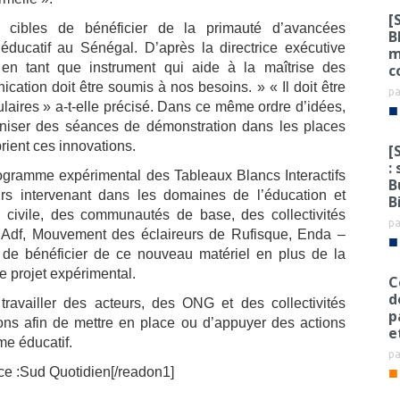
[
 cibles de bénéficier de la primauté d’avancées
B
ducatif au Sénégal. D’après la directrice exécutive
m
n tant que instrument qui aide à la maîtrise des
c
cation doit être soumis à nos besoins. » « Il doit être
p
ulaires » a-t-elle précisé. Dans ce même ordre d’idées,
■
iser des séances de démonstration dans les places
rient ces innovations.
[
:
programme expérimental des Tableaux Blancs Interactifs
B
urs intervenant dans les domaines de l’éducation et
B
 civile, des communautés de base, des collectivités
p
 ( Adf, Mouvement des éclaireurs de Rufisque, Enda –
■
de bénéficier de ce nouveau matériel en plus de la
e projet expérimental.
C
d
ravailler des acteurs, des ONG et des collectivités
p
utions afin de mettre en place ou d’appuyer des actions
e
me éducatif.
p
■
ce :Sud Quotidien[/readon1]