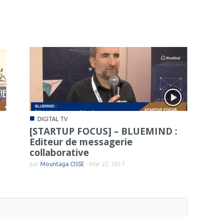
■
DIGITAL TV
[STARTUP FOCUS] – BLUEMIND :
Editeur de messagerie
collaborative
par
Mountaga CISSE
-
Mar 22, 2017