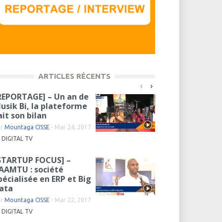
ARTICLES RÉCENTS
REPORTAGE] – Un an de
usik Bi, la plateforme
ait son bilan
ar
Mountaga CISSE
-
Mar 24, 2017
DIGITAL TV
STARTUP FOCUS] –
AAMTU : société
pécialisée en ERP et Big
ata
ar
Mountaga CISSE
-
Mar 22, 2017
DIGITAL TV