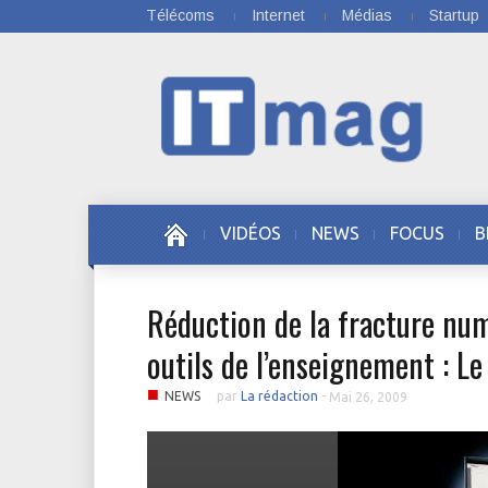
Télécoms
Internet
Médias
Startup
VIDÉOS
NEWS
FOCUS
B
Réduction de la fracture nu
outils de l’enseignement : L
■
NEWS
par
La rédaction
-
Mai 26, 2009