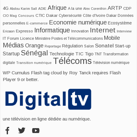
Afrique
ARTP
4G
CDP
A la une
Abdou Karim Sall
ADIE
Alex Corenthin
CTIC Dakar
Dakar
Cybersécurité
Côte d'Ivoire
Données
CIO Mag
Concours
Economie numérique
Ecosystème
personnelles
E-commerce
Internet
Informatique
Expresso
Innovation
Ericsson
Interview
Mobile
IT Forum
Licence
Ministère Postes et Télécommunications
Médias
Orange
Sonatel
Start-up
Régulation
Salon
Reportage
Sénégal
Startup
Technologie
TIC
Tigo
TNT
Transformation
Télécoms
digitale
Télévision numérique
Transition numérique
WP Cumulus Flash tag cloud by
Roy Tanck
requires
Flash
Player
9 or better.
une télévision en ligne dédiée au numérique.