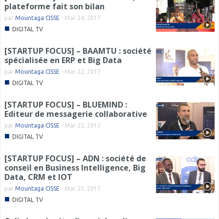
plateforme fait son bilan
par
Mountaga CISSE
-
Mar 24, 2017
■
DIGITAL TV
[STARTUP FOCUS] – BAAMTU : société
spécialisée en ERP et Big Data
par
Mountaga CISSE
-
Mar 22, 2017
■
DIGITAL TV
[STARTUP FOCUS] – BLUEMIND :
Editeur de messagerie collaborative
par
Mountaga CISSE
-
Mar 22, 2017
■
DIGITAL TV
[STARTUP FOCUS] – ADN : société de
conseil en Business Intelligence, Big
Data, CRM et IOT
par
Mountaga CISSE
-
Mar 21, 2017
■
DIGITAL TV