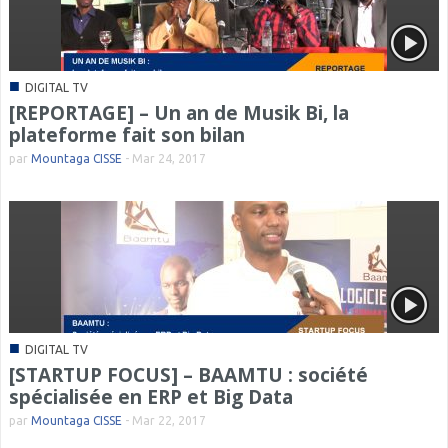
■
DIGITAL TV
[REPORTAGE] – Un an de Musik Bi, la
plateforme fait son bilan
par
Mountaga CISSE
-
Mar 24, 2017
■
DIGITAL TV
[STARTUP FOCUS] – BAAMTU : société
spécialisée en ERP et Big Data
par
Mountaga CISSE
-
Mar 22, 2017