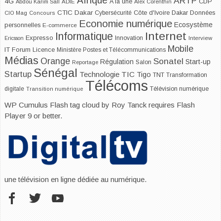
Afrique
ARTP
4G
CDP
A la une
Abdou Karim Sall
ADIE
Alex Corenthin
CTIC Dakar
Dakar
Cybersécurité
Côte d'Ivoire
Données
CIO Mag
Concours
Economie numérique
Ecosystème
personnelles
E-commerce
Internet
Informatique
Expresso
Innovation
Ericsson
Interview
Mobile
IT Forum
Licence
Ministère Postes et Télécommunications
Médias
Orange
Sonatel
Start-up
Régulation
Salon
Reportage
Sénégal
Startup
Technologie
TIC
Tigo
TNT
Transformation
Télécoms
digitale
Télévision numérique
Transition numérique
WP Cumulus Flash tag cloud by
Roy Tanck
requires
Flash
Player
9 or better.
une télévision en ligne dédiée au numérique.