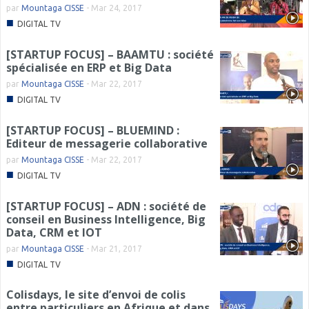
par
Mountaga CISSE
-
Mar 24, 2017
■
DIGITAL TV
[STARTUP FOCUS] – BAAMTU : société
spécialisée en ERP et Big Data
par
Mountaga CISSE
-
Mar 22, 2017
■
DIGITAL TV
[STARTUP FOCUS] – BLUEMIND :
Editeur de messagerie collaborative
par
Mountaga CISSE
-
Mar 22, 2017
■
DIGITAL TV
[STARTUP FOCUS] – ADN : société de
conseil en Business Intelligence, Big
Data, CRM et IOT
par
Mountaga CISSE
-
Mar 21, 2017
■
DIGITAL TV
Colisdays, le site d’envoi de colis
entre particuliers en Afrique et dans