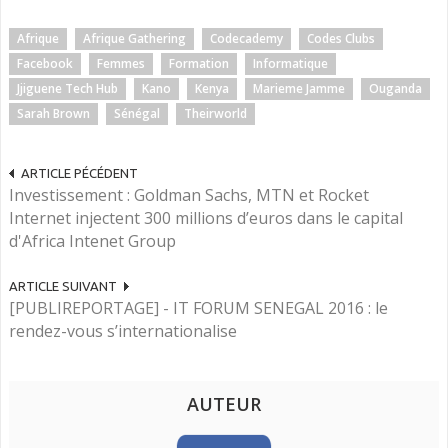
Afrique
Afrique Gathering
Codecademy
Codes Clubs
Facebook
Femmes
Formation
Informatique
Jjiguene Tech Hub
Kano
Kenya
Marieme Jamme
Ouganda
Sarah Brown
Sénégal
Theirworld
ARTICLE PÉCÉDENT
Investissement : Goldman Sachs, MTN et Rocket
Internet injectent 300 millions d’euros dans le capital
d'Africa Intenet Group
ARTICLE SUIVANT
[PUBLIREPORTAGE] - IT FORUM SENEGAL 2016 : le
rendez-vous s’internationalise
AUTEUR