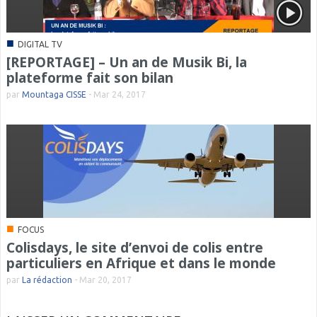
■
DIGITAL TV
[REPORTAGE] – Un an de Musik Bi, la
plateforme fait son bilan
par
Mountaga CISSE
-
Mar 24, 2017
■
FOCUS
Colisdays, le site d’envoi de colis entre
particuliers en Afrique et dans le monde
par
La rédaction
-
Mar 20, 2017