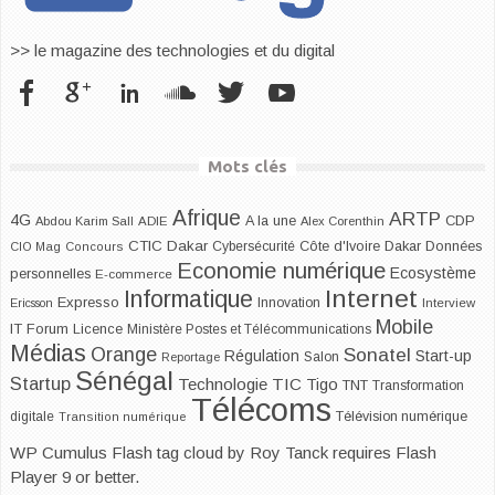
>> le magazine des technologies et du digital
Mots clés
Afrique
ARTP
4G
CDP
A la une
Abdou Karim Sall
ADIE
Alex Corenthin
CTIC Dakar
Dakar
Cybersécurité
Côte d'Ivoire
Données
CIO Mag
Concours
Economie numérique
Ecosystème
personnelles
E-commerce
Internet
Informatique
Expresso
Innovation
Ericsson
Interview
Mobile
IT Forum
Licence
Ministère Postes et Télécommunications
Médias
Orange
Sonatel
Start-up
Régulation
Salon
Reportage
Sénégal
Startup
Technologie
TIC
Tigo
TNT
Transformation
Télécoms
digitale
Télévision numérique
Transition numérique
WP Cumulus Flash tag cloud by
Roy Tanck
requires
Flash
Player
9 or better.