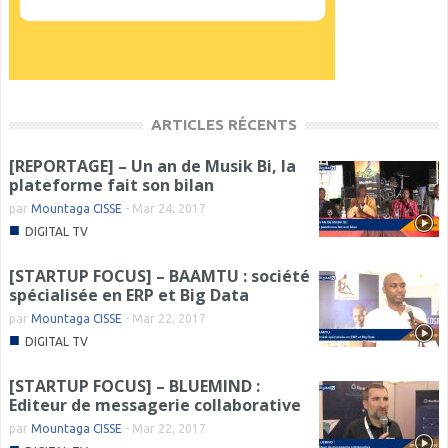
ARTICLES RÉCENTS
[REPORTAGE] – Un an de Musik Bi, la
plateforme fait son bilan
par
Mountaga CISSE
-
Mar 24, 2017
■
DIGITAL TV
[STARTUP FOCUS] – BAAMTU : société
spécialisée en ERP et Big Data
par
Mountaga CISSE
-
Mar 22, 2017
■
DIGITAL TV
[STARTUP FOCUS] – BLUEMIND :
Editeur de messagerie collaborative
par
Mountaga CISSE
-
Mar 22, 2017