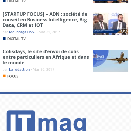
■
DIGITAL TV
[STARTUP FOCUS] – ADN : société de
conseil en Business Intelligence, Big
Data, CRM et IOT
par
Mountaga CISSE
-
Mar 21, 2017
■
DIGITAL TV
Colisdays, le site d’envoi de colis
entre particuliers en Afrique et dans
le monde
par
La rédaction
-
Mar 20, 2017
■
FOCUS