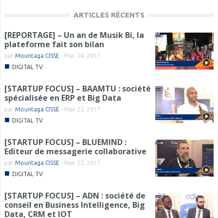
ARTICLES RÉCENTS
[REPORTAGE] – Un an de Musik Bi, la
plateforme fait son bilan
par
Mountaga CISSE
-
Mar 24, 2017
■
DIGITAL TV
[STARTUP FOCUS] – BAAMTU : société
spécialisée en ERP et Big Data
par
Mountaga CISSE
-
Mar 22, 2017
■
DIGITAL TV
[STARTUP FOCUS] – BLUEMIND :
Editeur de messagerie collaborative
par
Mountaga CISSE
-
Mar 22, 2017
■
DIGITAL TV
[STARTUP FOCUS] – ADN : société de
conseil en Business Intelligence, Big
Data, CRM et IOT