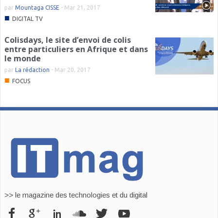
par
Mountaga CISSE
-
Mar 21, 2017
■
DIGITAL TV
Colisdays, le site d’envoi de colis
entre particuliers en Afrique et dans
le monde
par
La rédaction
-
Mar 20, 2017
■
FOCUS
>> le magazine des technologies et du digital