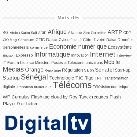
Mots clés
Afrique
ARTP
4G
CDP
A la une
Abdou Karim Sall
ADIE
Alex Corenthin
CTIC Dakar
Dakar
Cybersécurité
Côte d'Ivoire
Données
CIO Mag
Concours
Economie numérique
Ecosystème
personnelles
E-commerce
Internet
Informatique
Expresso
Innovation
Ericsson
Interview
Mobile
IT Forum
Licence
Ministère Postes et Télécommunications
Médias
Orange
Sonatel
Start-up
Régulation
Salon
Reportage
Sénégal
Startup
Technologie
TIC
Tigo
TNT
Transformation
Télécoms
digitale
Télévision numérique
Transition numérique
WP Cumulus Flash tag cloud by
Roy Tanck
requires
Flash
Player
9 or better.