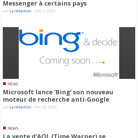
Messenger à certains pays
par
La rédaction
-
Juin 2, 2009
■
NEWS
Microsoft lance ‘Bing’ son nouveau
moteur de recherche anti-Google
par
La rédaction
-
Mai 29, 2009
■
NEWS
La vente d’AOL (Time Warner) se