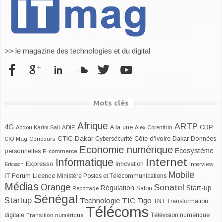
>> le magazine des technologies et du digital
Mots clés
Afrique
ARTP
4G
CDP
A la une
Abdou Karim Sall
ADIE
Alex Corenthin
CTIC Dakar
Dakar
Cybersécurité
Côte d'Ivoire
Données
CIO Mag
Concours
Economie numérique
Ecosystème
personnelles
E-commerce
Internet
Informatique
Expresso
Innovation
Ericsson
Interview
Mobile
IT Forum
Licence
Ministère Postes et Télécommunications
Médias
Orange
Sonatel
Start-up
Régulation
Salon
Reportage
Sénégal
Startup
Technologie
TIC
Tigo
TNT
Transformation
Télécoms
digitale
Télévision numérique
Transition numérique