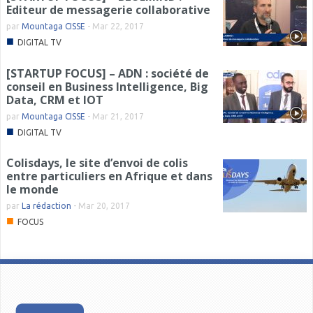
Editeur de messagerie collaborative
par
Mountaga CISSE
-
Mar 22, 2017
■
DIGITAL TV
[STARTUP FOCUS] – ADN : société de
conseil en Business Intelligence, Big
Data, CRM et IOT
par
Mountaga CISSE
-
Mar 21, 2017
■
DIGITAL TV
Colisdays, le site d’envoi de colis
entre particuliers en Afrique et dans
le monde
par
La rédaction
-
Mar 20, 2017
■
FOCUS