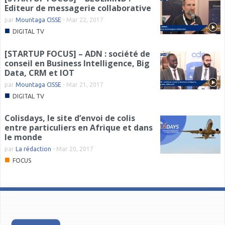
Editeur de messagerie collaborative
par
Mountaga CISSE
-
Mar 22, 2017
■
DIGITAL TV
[STARTUP FOCUS] – ADN : société de
conseil en Business Intelligence, Big
Data, CRM et IOT
par
Mountaga CISSE
-
Mar 21, 2017
■
DIGITAL TV
Colisdays, le site d’envoi de colis
entre particuliers en Afrique et dans
le monde
par
La rédaction
-
Mar 20, 2017
■
FOCUS