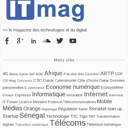
>> le magazine des technologies et du digital
Mots clés
Afrique
ARTP
4G
CDP
A la une
Abdou Karim Sall
ADIE
Alex Corenthin
CTIC Dakar
Dakar
Cybersécurité
Côte d'Ivoire
Données
CIO Mag
Concours
Economie numérique
Ecosystème
personnelles
E-commerce
Internet
Informatique
Expresso
Innovation
Ericsson
Interview
Mobile
IT Forum
Licence
Ministère Postes et Télécommunications
Médias
Orange
Sonatel
Start-up
Régulation
Salon
Reportage
Sénégal
Startup
Technologie
TIC
Tigo
TNT
Transformation
Télécoms
digitale
Télévision numérique
Transition numérique