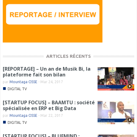
ARTICLES RÉCENTS
[REPORTAGE] – Un an de Musik Bi, la
plateforme fait son bilan
par
Mountaga CISSE
-
Mar 24, 2017
■
DIGITAL TV
[STARTUP FOCUS] – BAAMTU : société
spécialisée en ERP et Big Data
par
Mountaga CISSE
-
Mar 22, 2017
■
DIGITAL TV
[STARTUP FOCUS] – BLUEMIND :