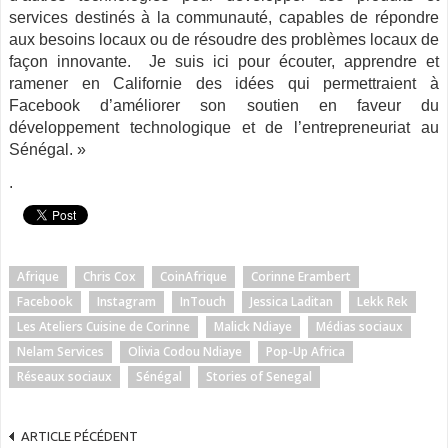
services destinés à la communauté, capables de répondre
aux besoins locaux ou de résoudre des problèmes locaux de
façon innovante. Je suis ici pour écouter, apprendre et
ramener en Californie des idées qui permettraient à
Facebook d’améliorer son soutien en faveur du
développement technologique et de l’entrepreneuriat au
Sénégal. »
.
Afrique
Chris Cox
CoinAfrique
Corinne Erambert
Facebook
Instagram
InTouch
Jessica Laditan
Lekk Rek
Les Ateliers Cuisine de Corinne
Malick Ndiaye
Médias sociaux
Nelam Services
Olivia Codou Ndiaye
Pop-Up Africa
Réseaux sociaux
Sénégal
Stories of Senegal
ARTICLE PÉCÉDENT