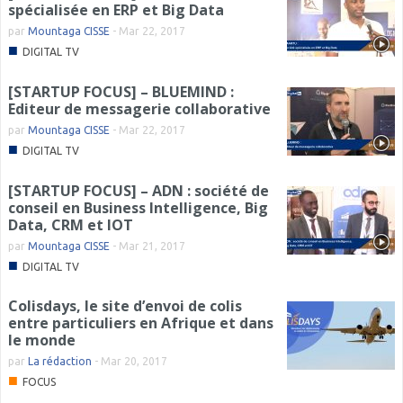
spécialisée en ERP et Big Data
par
Mountaga CISSE
-
Mar 22, 2017
■
DIGITAL TV
[STARTUP FOCUS] – BLUEMIND :
Editeur de messagerie collaborative
par
Mountaga CISSE
-
Mar 22, 2017
■
DIGITAL TV
[STARTUP FOCUS] – ADN : société de
conseil en Business Intelligence, Big
Data, CRM et IOT
par
Mountaga CISSE
-
Mar 21, 2017
■
DIGITAL TV
Colisdays, le site d’envoi de colis
entre particuliers en Afrique et dans
le monde
par
La rédaction
-
Mar 20, 2017
■
FOCUS