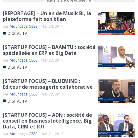
ARTICLES RÉCENTS
[REPORTAGE] – Un an de Musik Bi, la
plateforme fait son bilan
par
Mountaga CISSE
-
Mar 24, 2017
■
DIGITAL TV
[STARTUP FOCUS] – BAAMTU : société
spécialisée en ERP et Big Data
par
Mountaga CISSE
-
Mar 22, 2017
■
DIGITAL TV
[STARTUP FOCUS] – BLUEMIND :
Editeur de messagerie collaborative
par
Mountaga CISSE
-
Mar 22, 2017
■
DIGITAL TV
[STARTUP FOCUS] – ADN : société de
conseil en Business Intelligence, Big
Data, CRM et IOT
par
Mountaga CISSE
-
Mar 21, 2017