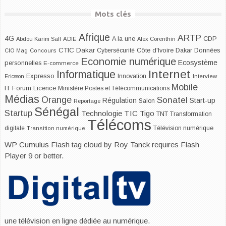
Mots clés
Afrique
ARTP
4G
CDP
A la une
Abdou Karim Sall
ADIE
Alex Corenthin
CTIC Dakar
Dakar
Cybersécurité
Côte d'Ivoire
Données
CIO Mag
Concours
Economie numérique
Ecosystème
personnelles
E-commerce
Internet
Informatique
Expresso
Innovation
Ericsson
Interview
Mobile
IT Forum
Licence
Ministère Postes et Télécommunications
Médias
Orange
Sonatel
Start-up
Régulation
Salon
Reportage
Sénégal
Startup
Technologie
TIC
Tigo
TNT
Transformation
Télécoms
digitale
Télévision numérique
Transition numérique
WP Cumulus Flash tag cloud by
Roy Tanck
requires
Flash
Player
9 or better.
une télévision en ligne dédiée au numérique.