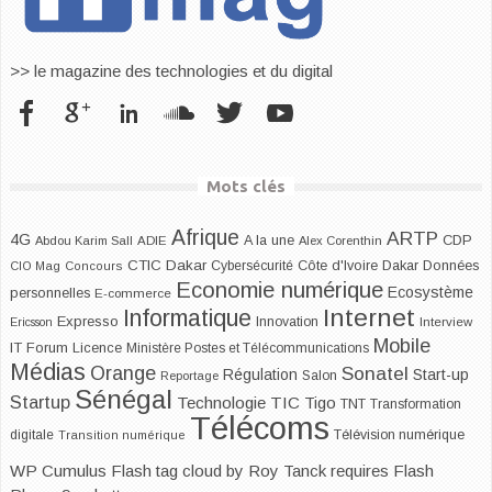
>> le magazine des technologies et du digital
Mots clés
Afrique
ARTP
4G
CDP
A la une
Abdou Karim Sall
ADIE
Alex Corenthin
CTIC Dakar
Dakar
Cybersécurité
Côte d'Ivoire
Données
CIO Mag
Concours
Economie numérique
Ecosystème
personnelles
E-commerce
Internet
Informatique
Expresso
Innovation
Ericsson
Interview
Mobile
IT Forum
Licence
Ministère Postes et Télécommunications
Médias
Orange
Sonatel
Start-up
Régulation
Salon
Reportage
Sénégal
Startup
Technologie
TIC
Tigo
TNT
Transformation
Télécoms
digitale
Télévision numérique
Transition numérique
WP Cumulus Flash tag cloud by
Roy Tanck
requires
Flash