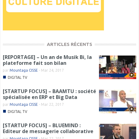
ARTICLES RÉCENTS
[REPORTAGE] – Un an de Musik Bi, la
plateforme fait son bilan
par
Mountaga CISSE
-
Mar 24, 2017
■
DIGITAL TV
[STARTUP FOCUS] – BAAMTU : société
spécialisée en ERP et Big Data
par
Mountaga CISSE
-
Mar 22, 2017
■
DIGITAL TV
[STARTUP FOCUS] – BLUEMIND :
Editeur de messagerie collaborative
par
Mountaga CISSE
-
Mar 22, 2017