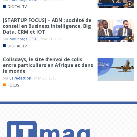
■
DIGITAL TV
[STARTUP FOCUS] – ADN : société de
conseil en Business Intelligence, Big
Data, CRM et IOT
par
Mountaga CISSE
-
Mar 21, 2017
■
DIGITAL TV
Colisdays, le site d’envoi de colis
entre particuliers en Afrique et dans
le monde
par
La rédaction
-
Mar 20, 2017
■
FOCUS