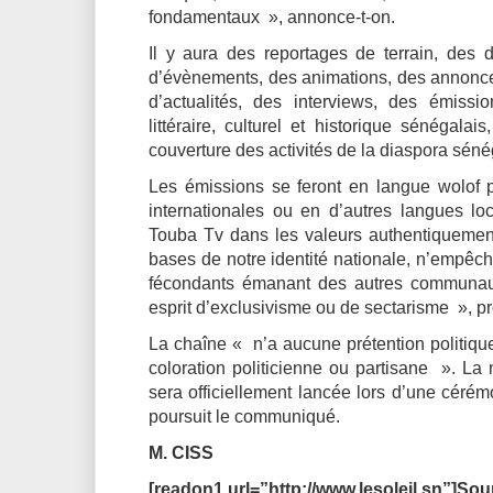
fondamentaux », annonce-t-on.
Il y aura des reportages de terrain, des 
d’évènements, des animations, des annonces
d’actualités, des interviews, des émissi
littéraire, culturel et historique sénégala
couverture des activités de la diaspora sén
Les émissions se feront en langue wolof p
internationales ou en d’autres langues l
Touba Tv dans les valeurs authentiquement 
bases de notre identité nationale, n’empêch
fécondants émanant des autres communaut
esprit d’exclusivisme ou de sectarisme », 
La chaîne « n’a aucune prétention politiqu
coloration politicienne ou partisane ». La
sera officiellement lancée lors d’une cérémo
poursuit le communiqué.
M. CISS
[readon1 url=”http://www.lesoleil.sn”]Sour