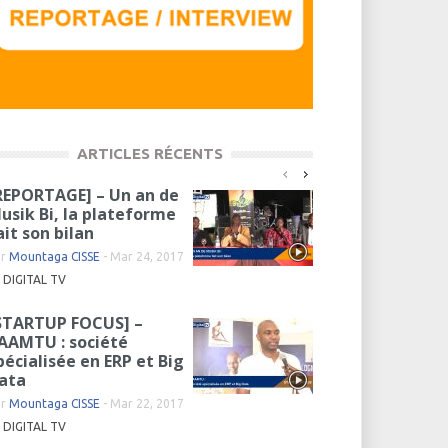
ARTICLES RÉCENTS
REPORTAGE] – Un an de
usik Bi, la plateforme
ait son bilan
ar
Mountaga CISSE
-
Mar 24, 2017
DIGITAL TV
STARTUP FOCUS] –
AAMTU : société
pécialisée en ERP et Big
ata
ar
Mountaga CISSE
-
Mar 22, 2017
DIGITAL TV