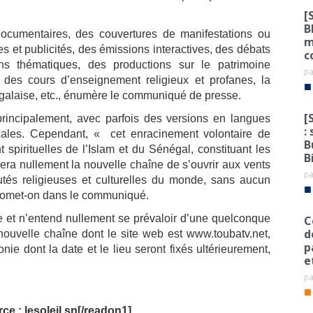
[
B
documentaires, des couvertures de manifestations ou
m
 et publicités, des émissions interactives, des débats
c
ons thématiques, des productions sur le patrimoine
p
is, des cours d’enseignement religieux et profanes, la
■
égalaise, etc., énumère le communiqué de presse.
[
rincipalement, avec parfois des versions en langues
:
ocales. Cependant, « cet enracinement volontaire de
B
spirituelles de l’Islam et du Sénégal, constituant les
B
era nullement la nouvelle chaîne de s’ouvrir aux vents
p
és religieuses et culturelles du monde, sans aucun
■
promet-on dans le communiqué.
e et n’entend nullement se prévaloir d’une quelconque
C
d
 nouvelle chaîne dont le site web est www.toubatv.net,
p
nie dont la date et le lieu seront fixés ultérieurement,
e
p
■
ce : lesoleil.sn[/readon1]