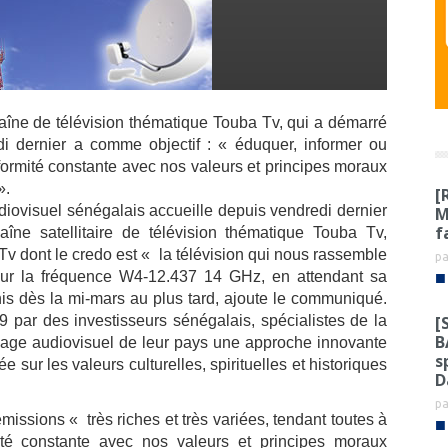
aîne de télévision thématique Touba Tv, qui a démarré
i dernier a comme objectif : « éduquer, informer ou
nformité constante avec nos valeurs et principes moraux
».
[
iovisuel sénégalais accueille depuis vendredi dernier
M
f
aîne satellitaire de télévision thématique Touba Tv,
dont le credo est « la télévision qui nous rassemble
p
■
 sur la fréquence W4-12.437 14 GHz, en attendant sa
nis dès la mi-mars au plus tard, ajoute le communiqué.
[
par des investisseurs sénégalais, spécialistes de la
B
sage audiovisuel de leur pays une approche innovante
s
 sur les valeurs culturelles, spirituelles et historiques
D
p
missions « très riches et très variées, tendant toutes à
■
mité constante avec nos valeurs et principes moraux