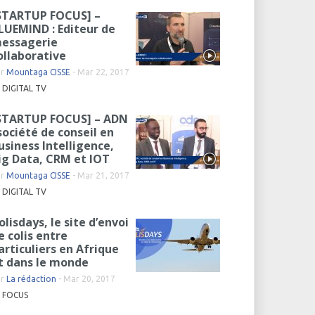
STARTUP FOCUS] –
LUEMIND : Editeur de
essagerie
ollaborative
ar
Mountaga CISSE
-
Mar 22, 2017
DIGITAL TV
STARTUP FOCUS] – ADN
 société de conseil en
usiness Intelligence,
ig Data, CRM et IOT
ar
Mountaga CISSE
-
Mar 21, 2017
DIGITAL TV
olisdays, le site d’envoi
e colis entre
articuliers en Afrique
t dans le monde
ar
La rédaction
-
Mar 20, 2017
FOCUS