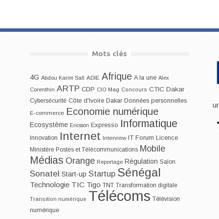
Mots clés
Afrique
4G
A la une
Abdou Karim Sall
ADIE
Alex
ARTP
CDP
CTIC Dakar
Corenthin
CIO Mag
Concours
Dakar
Cybersécurité
Côte d'Ivoire
Données personnelles
u
Economie numérique
E-commerce
Informatique
Ecosystème
Expresso
Ericsson
Internet
IT Forum
Innovation
Licence
Interview
Mobile
Ministère Postes et Télécommunications
Médias
Orange
Régulation
Salon
Reportage
Sénégal
Sonatel
Startup
Start-up
Technologie
TIC
Tigo
TNT
Transformation digitale
Télécoms
Télévision
Transition numérique
numérique