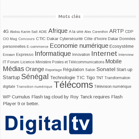
Mots clés
Afrique
ARTP
4G
CDP
A la une
Abdou Karim Sall
ADIE
Alex Corenthin
CTIC Dakar
Dakar
Cybersécurité
Côte d'Ivoire
Données
CIO Mag
Concours
Economie numérique
Ecosystème
personnelles
E-commerce
Internet
Informatique
Expresso
Innovation
Ericsson
Interview
Mobile
IT Forum
Licence
Ministère Postes et Télécommunications
Médias
Orange
Sonatel
Start-up
Régulation
Salon
Reportage
Sénégal
Startup
Technologie
TIC
Tigo
TNT
Transformation
Télécoms
digitale
Télévision numérique
Transition numérique
WP Cumulus Flash tag cloud by
Roy Tanck
requires
Flash
Player
9 or better.