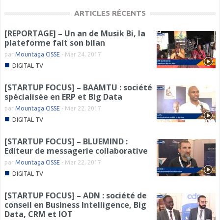
ARTICLES RÉCENTS
[REPORTAGE] – Un an de Musik Bi, la
plateforme fait son bilan
par
Mountaga CISSE
-
Mar 24, 2017
■
DIGITAL TV
[STARTUP FOCUS] – BAAMTU : société
spécialisée en ERP et Big Data
par
Mountaga CISSE
-
Mar 22, 2017
■
DIGITAL TV
[STARTUP FOCUS] – BLUEMIND :
Editeur de messagerie collaborative
par
Mountaga CISSE
-
Mar 22, 2017
■
DIGITAL TV
[STARTUP FOCUS] – ADN : société de
conseil en Business Intelligence, Big
Data, CRM et IOT