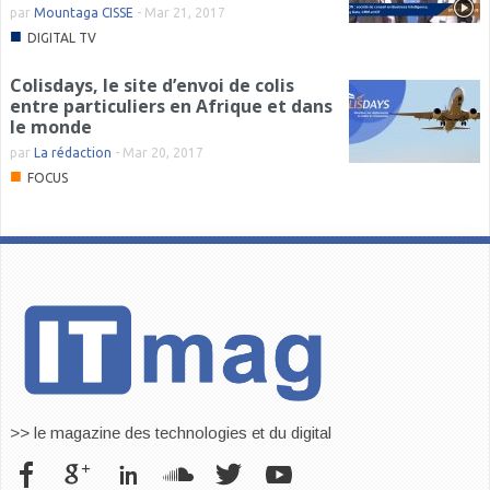
par
Mountaga CISSE
-
Mar 21, 2017
■
DIGITAL TV
Colisdays, le site d’envoi de colis
entre particuliers en Afrique et dans
le monde
par
La rédaction
-
Mar 20, 2017
■
FOCUS
>> le magazine des technologies et du digital