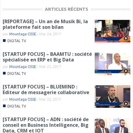
ARTICLES RÉCENTS
[REPORTAGE] – Un an de Musik Bi, la
plateforme fait son bilan
par
Mountaga CISSE
-
Mar 24, 2017
■
DIGITAL TV
[STARTUP FOCUS] – BAAMTU : société
spécialisée en ERP et Big Data
par
Mountaga CISSE
-
Mar 22, 2017
■
DIGITAL TV
[STARTUP FOCUS] – BLUEMIND :
Editeur de messagerie collaborative
par
Mountaga CISSE
-
Mar 22, 2017
■
DIGITAL TV
[STARTUP FOCUS] – ADN : société de
conseil en Business Intelligence, Big
Data, CRM et IOT