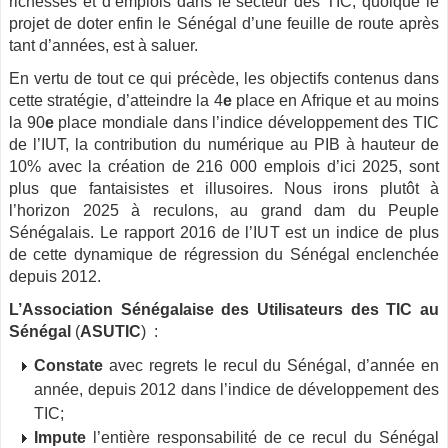
richesses et d’emplois dans le secteur des
TIC
, quoique le
projet de doter enfin le Sénégal d’une feuille de route après
tant d’années, est à saluer.
En vertu de tout ce qui précède, les objectifs contenus dans
cette stratégie, d’atteindre la 4
e
place en Afrique et au moins
la 90
e
place mondiale dans l’indice développement des
TIC
de l’IUT, la contribution du numérique au PIB à hauteur de
10% avec ­la création de 216 000 emplois d’ici 2025, sont
plus que fantaisistes et illusoires. Nous irons plutôt à
l’horizon 2025 à reculons, au grand dam du Peuple
Sénégalais. Le rapport 2016 de l’IUT est un indice de plus
de cette dynamique de régression du Sénégal enclenchée
depuis 2012.
L’Association Sénégalaise des Utilisateurs des
TIC
au
Sénégal
(
ASUTIC
) ­ :
Constate
avec regrets le recul du Sénégal, d’année en
année, depuis 2012 dans l’indice de développement des
TIC
­;
Impute
l’entière responsabilité de ce recul du Sénégal