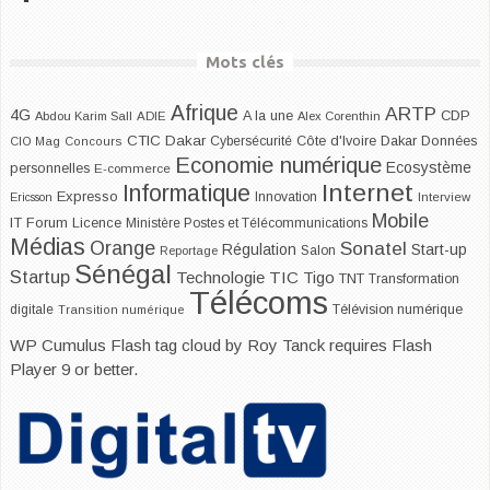
Mots clés
Afrique
ARTP
4G
CDP
A la une
Abdou Karim Sall
ADIE
Alex Corenthin
CTIC Dakar
Dakar
Cybersécurité
Côte d'Ivoire
Données
CIO Mag
Concours
Economie numérique
Ecosystème
personnelles
E-commerce
Internet
Informatique
Expresso
Innovation
Ericsson
Interview
Mobile
IT Forum
Licence
Ministère Postes et Télécommunications
Médias
Orange
Sonatel
Start-up
Régulation
Salon
Reportage
Sénégal
Startup
Technologie
TIC
Tigo
TNT
Transformation
Télécoms
digitale
Télévision numérique
Transition numérique
WP Cumulus Flash tag cloud by
Roy Tanck
requires
Flash
Player
9 or better.