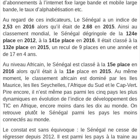
d’abonnements à l’internet fixe large bande et mobile large
bande, le taux d’alphabétisation etc.
Au regard de ces indicateurs, Le Sénégal a un indice de
2,53
en
2016
alors qu’il était de
2.68
en
2015
. Ainsi au
classement mondial, le Sénégal ­dégringole de la
124e
place
en
2012
, à la
141e place
en
2016
. Il était classé à la
132e place
en
2015
, un recul de 9 places en une année et
de 17 en 4 ans.
Au niveau Africain, le Sénégal est classé à la
15e place
en
2016
alors qu’il était à la
11e
­place en
2015
. Au même
moment, le classement africain est dominé par les Iles
Maurice, les Iles Seychelles, l’Afrique du Sud et le Cap-Vert
.
Pire encore, il n’est même pas parmi les cinq pays les plus
dynamiques en évolution de l’indice de développement des
TIC
en Afrique, encore moins dans les dix au monde. On
retrouve plutôt le Sénégal parmi les pays les moins
connectés au monde.
Le constat est sans équivoque : le Sénégal ne cesse de
régresser depuis 2012. Il est parmi les pays à la traine au