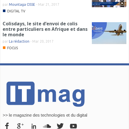
par
Mountaga CISSE
-
Mar 21, 2017
■
DIGITAL TV
Colisdays, le site d’envoi de colis
entre particuliers en Afrique et dans
le monde
par
La rédaction
-
Mar 20, 2017
■
FOCUS
>> le magazine des technologies et du digital