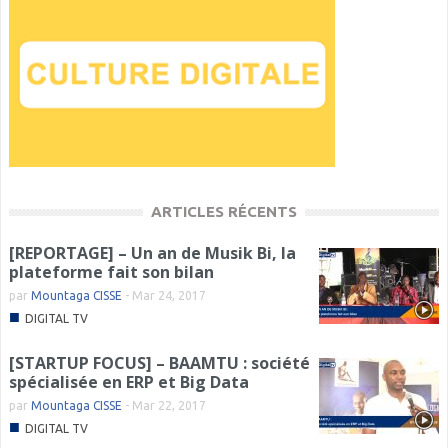
ARTICLES RÉCENTS
[REPORTAGE] – Un an de Musik Bi, la
plateforme fait son bilan
par
Mountaga CISSE
-
Mar 24, 2017
■
DIGITAL TV
[STARTUP FOCUS] – BAAMTU : société
spécialisée en ERP et Big Data
par
Mountaga CISSE
-
Mar 22, 2017
■
DIGITAL TV