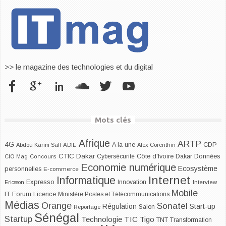
>> le magazine des technologies et du digital
Mots clés
Afrique
ARTP
4G
CDP
A la une
Abdou Karim Sall
ADIE
Alex Corenthin
CTIC Dakar
Dakar
Cybersécurité
Côte d'Ivoire
Données
CIO Mag
Concours
Economie numérique
Ecosystème
personnelles
E-commerce
Internet
Informatique
Expresso
Innovation
Ericsson
Interview
Mobile
IT Forum
Licence
Ministère Postes et Télécommunications
Médias
Orange
Sonatel
Start-up
Régulation
Salon
Reportage
Sénégal
Startup
Technologie
TIC
Tigo
TNT
Transformation