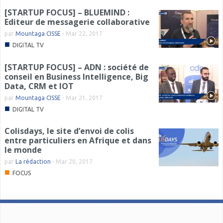
[STARTUP FOCUS] – BLUEMIND :
Editeur de messagerie collaborative
par
Mountaga CISSE
-
Mar 22, 2017
■
DIGITAL TV
[STARTUP FOCUS] – ADN : société de
conseil en Business Intelligence, Big
Data, CRM et IOT
par
Mountaga CISSE
-
Mar 21, 2017
■
DIGITAL TV
Colisdays, le site d’envoi de colis
entre particuliers en Afrique et dans
le monde
par
La rédaction
-
Mar 20, 2017
■
FOCUS