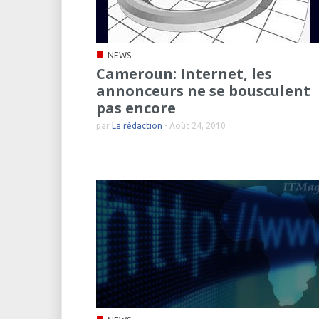
■
NEWS
Cameroun: Internet, les
annonceurs ne se bousculent
pas encore
par
La rédaction
-
Août 24, 2010
■