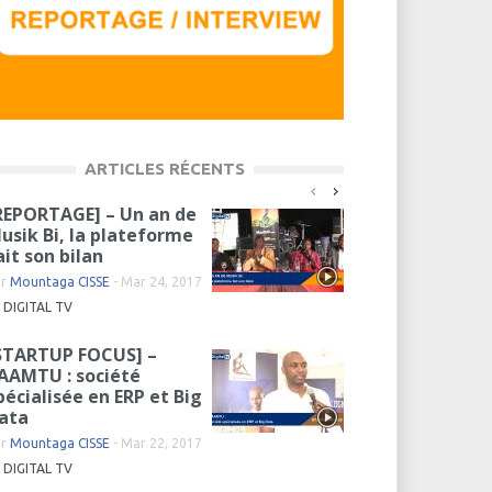
ARTICLES RÉCENTS
REPORTAGE] – Un an de
usik Bi, la plateforme
ait son bilan
ar
Mountaga CISSE
-
Mar 24, 2017
DIGITAL TV
STARTUP FOCUS] –
AAMTU : société
pécialisée en ERP et Big
ata
ar
Mountaga CISSE
-
Mar 22, 2017
DIGITAL TV