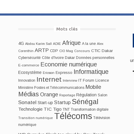
Mots clés
Afrique
4G
A la une
Abdou Karim Sall
ADIE
Alex
ARTP
CDP
CTIC Dakar
Corenthin
CIO Mag
Concours
Dakar
Cybersécurité
Côte d'Ivoire
Données personnelles
u
Economie numérique
E-commerce
Informatique
Ecosystème
Expresso
Ericsson
Internet
IT Forum
Innovation
Licence
Interview
Mobile
Ministère Postes et Télécommunications
Médias
Orange
Régulation
Salon
Reportage
Sénégal
Sonatel
Startup
Start-up
Technologie
TIC
Tigo
TNT
Transformation digitale
Télécoms
Télévision
Transition numérique
numérique