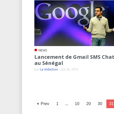
■
NEWS
Lancement de Gmail SMS Cha
au Sénégal
par
La rédaction
-
Juil 26, 2010
Prev
1
...
10
20
30
31