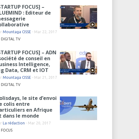
STARTUP FOCUS] –
LUEMIND : Editeur de
essagerie
ollaborative
ar
Mountaga CISSE
-
Mar 22, 2017
DIGITAL TV
STARTUP FOCUS] – ADN
 société de conseil en
usiness Intelligence,
ig Data, CRM et IOT
ar
Mountaga CISSE
-
Mar 21, 2017
DIGITAL TV
olisdays, le site d’envoi
e colis entre
articuliers en Afrique
t dans le monde
ar
La rédaction
-
Mar 20, 2017
FOCUS