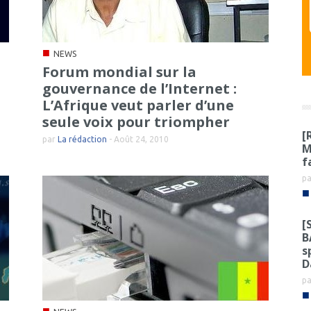
■
NEWS
Forum mondial sur la
gouvernance de l’Internet :
L’Afrique veut parler d’une
seule voix pour triompher
[
par
La rédaction
-
Août 24, 2010
M
f
p
■
[
B
s
D
p
■
■