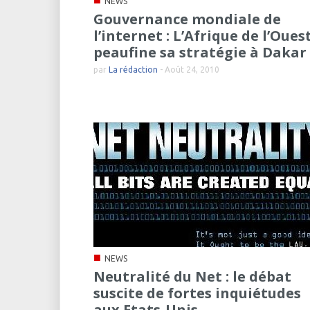
NEWS
Gouvernance mondiale de
l’internet : L’Afrique de l’Oues
peaufine sa stratégie à Dakar
par
La rédaction
-
Août 24, 2010
■
NEWS
Neutralité du Net : le débat
suscite de fortes inquiétudes
aux Etats-Unis