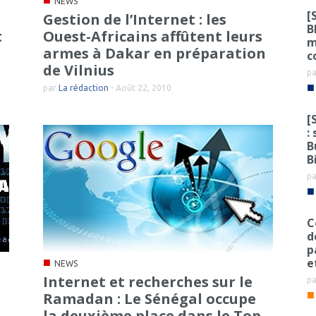
NEWS
[
Gestion de l’Internet : les
B
t
Ouest-Africains affûtent leurs
m
armes à Dakar en préparation
c
de Vilnius
p
■
par
La rédaction
-
Août 22, 2010
[
:
B
B
p
■
C
d
p
e
■
NEWS
Internet et recherches sur le
p
■
Ramadan : Le Sénégal occupe
la deuxième place dans le Top