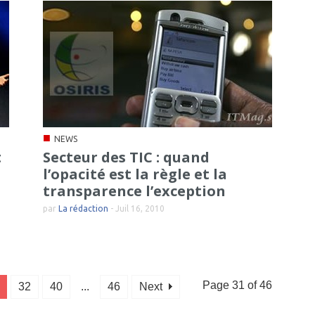
■
NEWS
t
Secteur des TIC : quand
l’opacité est la règle et la
transparence l’exception
par
La rédaction
-
Juil 16, 2010
Page 31 of 46
32
40
...
46
Next