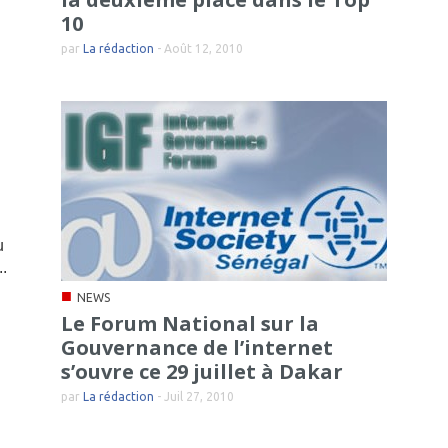
10
par
La rédaction
-
Août 12, 2010
u
..
■
NEWS
Le Forum National sur la
Gouvernance de l’internet
s’ouvre ce 29 juillet à Dakar
par
La rédaction
-
Juil 27, 2010