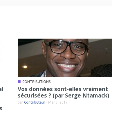
■
CONTRIBUTIONS
al
Vos données sont-elles vraiment
sécurisées ? (par Serge Ntamack)
par
Contributeur
-
Mar 3, 2017
s