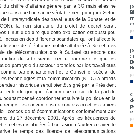
[
du chiffre d’affaires généré par la 3G mais elles ne
B
tique sans que l’on sache véritablement pourquoi. Selon
m
 de l’Intersyndicale des travailleurs de la Sonatel et de
c
CON), la non signature du projet de décret serait
p
es ! Inutile de dire que cette explication est aussi peu
■
 l’occasion des différents scandales qui ont affecté le
 la licence de téléphonie mobile attribuée à Sentel, des
[
obale de télécommunications à Sudatel ou encore des
:
ibution de la troisième licence, pour ne citer que les
B
s de paralysie du secteur brandies par les travailleurs
B
é comme par enchantement et le Conseiller spécial du
p
les technologies et la communication (NTIC) a promis
■
pérateur historique serait bientôt signé par le Président
ait entendu quelque réaction que ce soit de la part du
C
 pourtant censé coordonner et suivre la politique en la
d
e rédiger les conventions de concession et les cahiers
p
e
n de licences de télécommunications conformément aux
ions du 27 décembre 2001. Après les fréquences de
p
■
t et celles distribuées à l’occasion d’audience avec le
arrivé le temps des licence de télécommunications