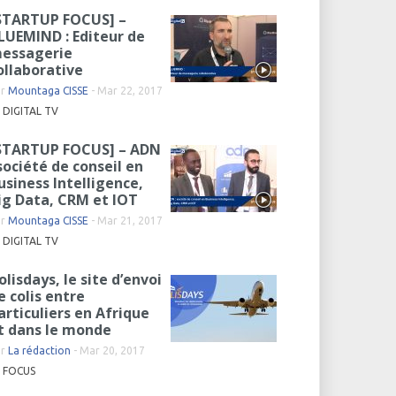
STARTUP FOCUS] –
LUEMIND : Editeur de
essagerie
ollaborative
ar
Mountaga CISSE
-
Mar 22, 2017
DIGITAL TV
STARTUP FOCUS] – ADN
 société de conseil en
usiness Intelligence,
ig Data, CRM et IOT
ar
Mountaga CISSE
-
Mar 21, 2017
DIGITAL TV
olisdays, le site d’envoi
e colis entre
articuliers en Afrique
t dans le monde
ar
La rédaction
-
Mar 20, 2017
FOCUS