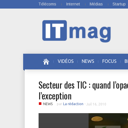
Télécoms
Internet
Médias
Startup
VIDÉOS
NEWS
FOCUS
B
Secteur des TIC : quand l’opa
l’exception
■
NEWS
par
La rédaction
-
Juil 16, 2010