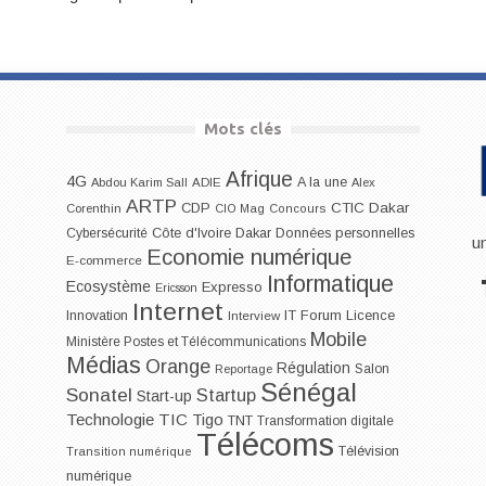
Mots clés
Afrique
4G
A la une
Abdou Karim Sall
ADIE
Alex
ARTP
CDP
CTIC Dakar
Corenthin
CIO Mag
Concours
Dakar
Cybersécurité
Côte d'Ivoire
Données personnelles
u
Economie numérique
E-commerce
Informatique
Ecosystème
Expresso
Ericsson
Internet
IT Forum
Innovation
Licence
Interview
Mobile
Ministère Postes et Télécommunications
Médias
Orange
Régulation
Salon
Reportage
Sénégal
Sonatel
Startup
Start-up
Technologie
TIC
Tigo
TNT
Transformation digitale
Télécoms
Télévision
Transition numérique
numérique