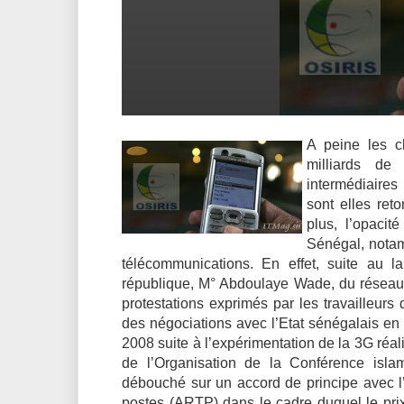
A peine les c
milliards d
intermédiaires
sont elles ret
plus, l’opacit
Sénégal, notam
télécommunications. En effet, suite au
république, M° Abdoulaye Wade, du réseau 3
protestations exprimés par les travailleurs
des négociations avec l’Etat sénégalais en
2008 suite à l’expérimentation de la 3G réa
de l’Organisation de la Conférence isl
débouché sur un accord de principe avec l
postes (ARTP) dans le cadre duquel le prix d