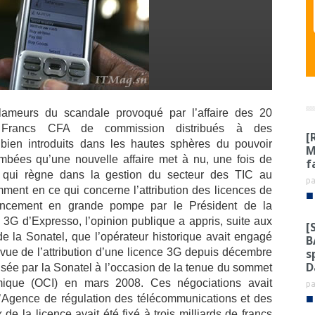
lameurs du scandale provoqué par l’affaire des 20
e Francs CFA de commission distribués à des
[
 bien introduits dans les hautes sphères du pouvoir
M
ombées qu’une nouvelle affaire met à nu, une fois de
f
é qui règne
dans la gestion du secteur des TIC au
p
ment en ce qui concerne l’attribution des licences de
■
 lancement en grande pompe par le Président de la
G d’Expresso, l’opinion publique a appris, suite aux
[
 de la Sonatel, que l’opérateur historique avait engagé
B
s
 vue de l’attribution d’une licence 3G depuis décembre
D
lisée par la Sonatel à l’occasion de la tenue du sommet
amique (OCI) en mars 2008. Ces négociations avait
p
■
’Agence de régulation des télécommunications et des
e la licence avait été fixé à trois milliards de francs