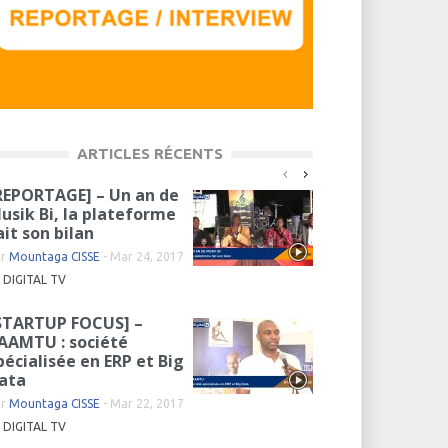
ARTICLES RÉCENTS
REPORTAGE] – Un an de
usik Bi, la plateforme
ait son bilan
ar
Mountaga CISSE
-
Mar 24, 2017
DIGITAL TV
STARTUP FOCUS] –
AAMTU : société
pécialisée en ERP et Big
ata
ar
Mountaga CISSE
-
Mar 22, 2017
DIGITAL TV