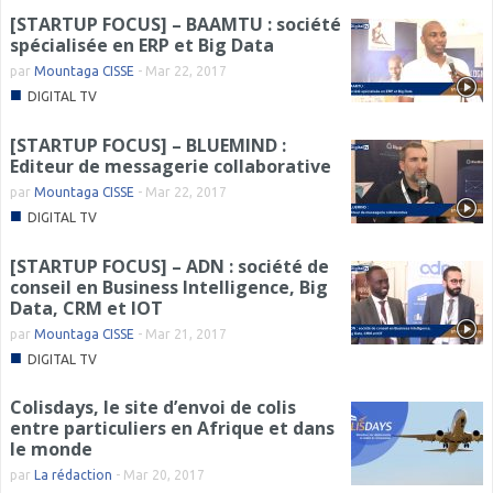
[STARTUP FOCUS] – BAAMTU : société
spécialisée en ERP et Big Data
par
Mountaga CISSE
-
Mar 22, 2017
■
DIGITAL TV
[STARTUP FOCUS] – BLUEMIND :
Editeur de messagerie collaborative
par
Mountaga CISSE
-
Mar 22, 2017
■
DIGITAL TV
[STARTUP FOCUS] – ADN : société de
conseil en Business Intelligence, Big
Data, CRM et IOT
par
Mountaga CISSE
-
Mar 21, 2017
■
DIGITAL TV
Colisdays, le site d’envoi de colis
entre particuliers en Afrique et dans
le monde
par
La rédaction
-
Mar 20, 2017