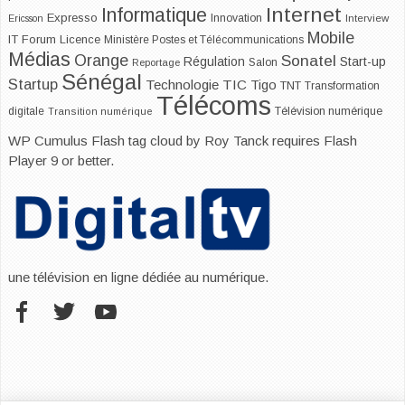
Internet
Informatique
Expresso
Innovation
Ericsson
Interview
Mobile
IT Forum
Licence
Ministère Postes et Télécommunications
Médias
Orange
Sonatel
Start-up
Régulation
Salon
Reportage
Sénégal
Startup
Technologie
TIC
Tigo
TNT
Transformation
Télécoms
digitale
Télévision numérique
Transition numérique
WP Cumulus Flash tag cloud by
Roy Tanck
requires
Flash
Player
9 or better.
une télévision en ligne dédiée au numérique.