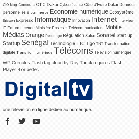
CTIC Dakar
Dakar
Cybersécurité
Côte d'Ivoire
Données
CIO Mag
Concours
Economie numérique
Ecosystème
personnelles
E-commerce
Internet
Informatique
Expresso
Innovation
Ericsson
Interview
Mobile
IT Forum
Licence
Ministère Postes et Télécommunications
Médias
Orange
Sonatel
Start-up
Régulation
Salon
Reportage
Sénégal
Startup
Technologie
TIC
Tigo
TNT
Transformation
Télécoms
digitale
Télévision numérique
Transition numérique
WP Cumulus Flash tag cloud by
Roy Tanck
requires
Flash
Player
9 or better.
une télévision en ligne dédiée au numérique.