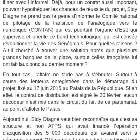
flirter avec l’informel. Déjà, pour un contrat aussi important,
pouvant hypothéquer les chances de réussite du projet, Sidy
Diagne ne prend pas la peine d’informer le Comité national
de pilotage de la transition de l’analogique vers le
numérique (CONTAN) qui est pourtant l’organe d’Etat qui
supervise et oriente ce bond technologique qui est censée
révolutionner la vie des Sénégalais. Pour quelles raisons ?
A-t-il cherché à trouver une solution après que plusieurs
grandes banques de la place, surtout celles françaises lui
ont fait faux bond au dernier moment ?
En tout cas, l’affaire ne tarde pas à s’ébruiter. Surtout à
cause des lenteurs enregistrées dans le démarrage du
projet, fixé au 17 juin 2015 au Palais de la République. Si en
effet, le contrat de distribution est signé le 20 février, aucun
décodeur n’est mis dans le circuit du fait de ce partenariat,
au point d’affoler le Palais.
Aujourd’hui, Sidy Diagne veut bien reconnaître que c’est sa
structure et non ATPS qui avait financé l’opération
d’acquisition des 5 000 décodeurs qui avaient servi à
démarrer le projet. “Même pour la phase test, c’est Excaf qui