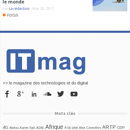
le monde
par
La rédaction
-
Mar 20, 2017
■
FOCUS
>> le magazine des technologies et du digital
Mots clés
Afrique
ARTP
4G
CDP
A la une
Abdou Karim Sall
ADIE
Alex Corenthin