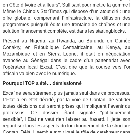
en Côte d’Ivoire et ailleurs”. Suffisant pour mettre la gomme !
Même le Chinois StarTimes qui dispose d’un atout clé : une
offre globale, comprenant l’infrastructure, la diffusion des
programmes puisqu’il édite une trentaine de chaînes et une
solution financement complète, est dans les startingblocks.
Présent au Nigeria, au Rwanda, au Burundi, en Guinée
Conakry, en République Centrafricaine, au Kenya, au
Mozambique et en Sierra Leone, il était en négociation
avancée au Sénégal dans le cadre d’un partenariat avec
l’opérateur local Excaf. C’est dire que la course vers l’or
africain va bien avec le numérique.
Pourquoi TOP a été… démissionné
Excaf ne sera sûrement plus jamais seul dans ce processus.
L’Etat a en effet décidé, par la voie de Contan, de valider
toutes décisions qui seront prises qui impliquent l’avenir du
processus. Ce dossier étant signalé “politiquement
sensible”, l’Etat ne veut rien laisser au hasard. Il jette son
regard sur tous les aspects du fonctionnement de la structure
Contan. Déjà, il semble avoir joué le rôle de catalyseur dans