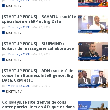
par
Mountaga CISSE
-
Mar 24, 2017
■
DIGITAL TV
[STARTUP FOCUS] – BAAMTU : société
spécialisée en ERP et Big Data
par
Mountaga CISSE
-
Mar 22, 2017
■
DIGITAL TV
[STARTUP FOCUS] – BLUEMIND :
Editeur de messagerie collaborative
par
Mountaga CISSE
-
Mar 22, 2017
■
DIGITAL TV
[STARTUP FOCUS] – ADN : société de
conseil en Business Intelligence, Big
Data, CRM et IOT
par
Mountaga CISSE
-
Mar 21, 2017
■
DIGITAL TV
Colisdays, le site d’envoi de colis
entre particuliers en Afrique et dans