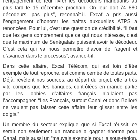
l’engagement de leur livrer les décodeurs manquants au
plus tard le 15 décembre prochain. On leur doit 74 880
décodeurs, pas plus”, reconnaît-il. Excaf a pris aussi
l’engagement d’honorer les traites auxquelles ATPS a
renoncées. Pour lui, c’est une question de crédibilité. “Il faut
que les gens comprennent que ce qui nous intéresse, c’est
que le maximum de Sénégalais puissent avoir le décodeur.
C’est cela qui va nous permettre d’avoir de l’argent et
d’avancer dans le processus”, avance-t-il.
Dans cette affaire, Excaf Télécom, qui est loin d’être
exempte de tout reproche, est comme cernée de toutes parts.
Déjà, révèlent nos sources, au départ du projet, elle a très
vite compris que les banques, contrôlées en grande partie
par les lobbies d’affaires français n’allaient pas
l’accompagner. “Les Français, surtout Canal et donc Bolloré
ne veulent pas laisser cette affaire leur glisser entre les
doigts.”
Un membre du secteur explique que si Excaf réussit, ce
serait non seulement un manque à gagner énorme pour
Canal, mais aussi un “mauvais exemple pour la sous-région,