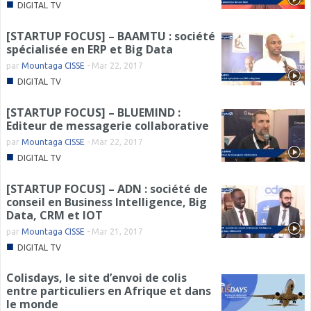
■
DIGITAL TV
[STARTUP FOCUS] – BAAMTU : société
spécialisée en ERP et Big Data
par
Mountaga CISSE
-
Mar 22, 2017
■
DIGITAL TV
[STARTUP FOCUS] – BLUEMIND :
Editeur de messagerie collaborative
par
Mountaga CISSE
-
Mar 22, 2017
■
DIGITAL TV
[STARTUP FOCUS] – ADN : société de
conseil en Business Intelligence, Big
Data, CRM et IOT
par
Mountaga CISSE
-
Mar 21, 2017
■
DIGITAL TV
Colisdays, le site d’envoi de colis
entre particuliers en Afrique et dans
le monde