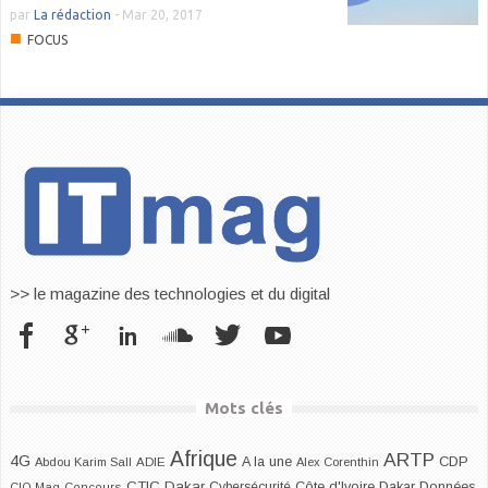
par
La rédaction
-
Mar 20, 2017
■
FOCUS
>> le magazine des technologies et du digital
Mots clés
Afrique
ARTP
4G
CDP
A la une
Abdou Karim Sall
ADIE
Alex Corenthin
CTIC Dakar
Dakar
Cybersécurité
Côte d'Ivoire
Données
CIO Mag
Concours