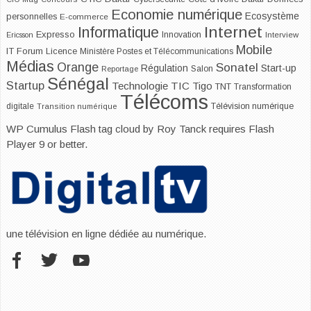
Economie numérique
Ecosystème
personnelles
E-commerce
Internet
Informatique
Expresso
Innovation
Ericsson
Interview
Mobile
IT Forum
Licence
Ministère Postes et Télécommunications
Médias
Orange
Sonatel
Start-up
Régulation
Salon
Reportage
Sénégal
Startup
Technologie
TIC
Tigo
TNT
Transformation
Télécoms
digitale
Télévision numérique
Transition numérique
WP Cumulus Flash tag cloud by
Roy Tanck
requires
Flash
Player
9 or better.
une télévision en ligne dédiée au numérique.