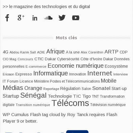
>> le magazine des technologies et du digital
Mots clés
Afrique
ARTP
4G
CDP
A la une
Abdou Karim Sall
ADIE
Alex Corenthin
CTIC Dakar
Dakar
Cybersécurité
Côte d'Ivoire
Données
CIO Mag
Concours
Economie numérique
Ecosystème
personnelles
E-commerce
Internet
Informatique
Expresso
Innovation
Ericsson
Interview
Mobile
IT Forum
Licence
Ministère Postes et Télécommunications
Médias
Orange
Sonatel
Start-up
Régulation
Salon
Reportage
Sénégal
Startup
Technologie
TIC
Tigo
TNT
Transformation
Télécoms
digitale
Télévision numérique
Transition numérique
WP Cumulus Flash tag cloud by
Roy Tanck
requires
Flash
Player
9 or better.