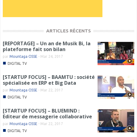
ARTICLES RÉCENTS
[REPORTAGE] – Un an de Musik Bi, la
plateforme fait son bilan
par
Mountaga CISSE
-
Mar 24, 2017
■
DIGITAL TV
[STARTUP FOCUS] – BAAMTU : société
spécialisée en ERP et Big Data
par
Mountaga CISSE
-
Mar 22, 2017
■
DIGITAL TV
[STARTUP FOCUS] – BLUEMIND :
Editeur de messagerie collaborative
par
Mountaga CISSE
-
Mar 22, 2017
■
DIGITAL TV