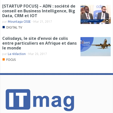
[STARTUP FOCUS] – ADN : société de
conseil en Business Intelligence, Big
Data, CRM et IOT
par
Mountaga CISSE
-
Mar 21, 2017
■
DIGITAL TV
Colisdays, le site d’envoi de colis
entre particuliers en Afrique et dans
le monde
par
La rédaction
-
Mar 20, 2017
■
FOCUS