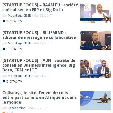
[STARTUP FOCUS] – BAAMTU : société
spécialisée en ERP et Big Data
par
Mountaga CISSE
-
Mar 22, 2017
■
DIGITAL TV
[STARTUP FOCUS] – BLUEMIND :
Editeur de messagerie collaborative
par
Mountaga CISSE
-
Mar 22, 2017
■
DIGITAL TV
[STARTUP FOCUS] – ADN : société de
conseil en Business Intelligence, Big
Data, CRM et IOT
par
Mountaga CISSE
-
Mar 21, 2017
■
DIGITAL TV
Colisdays, le site d’envoi de colis
entre particuliers en Afrique et dans
le monde
par
La rédaction
-
Mar 20, 2017