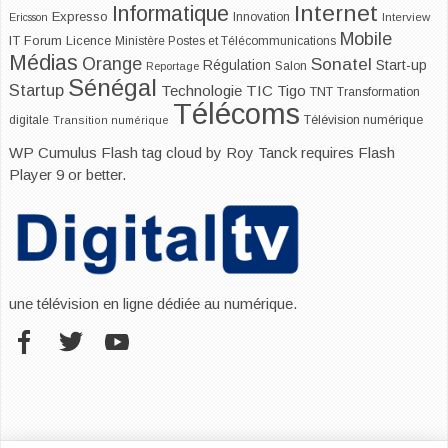
Internet
Informatique
Expresso
Innovation
Ericsson
Interview
Mobile
IT Forum
Licence
Ministère Postes et Télécommunications
Médias
Orange
Sonatel
Start-up
Régulation
Salon
Reportage
Sénégal
Startup
Technologie
TIC
Tigo
TNT
Transformation
Télécoms
digitale
Télévision numérique
Transition numérique
WP Cumulus Flash tag cloud by
Roy Tanck
requires
Flash
Player
9 or better.
une télévision en ligne dédiée au numérique.