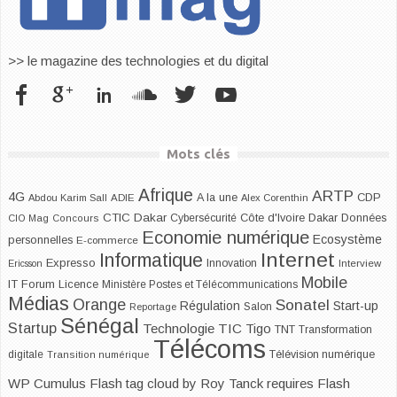
>> le magazine des technologies et du digital
Mots clés
Afrique
ARTP
4G
CDP
A la une
Abdou Karim Sall
ADIE
Alex Corenthin
CTIC Dakar
Dakar
Cybersécurité
Côte d'Ivoire
Données
CIO Mag
Concours
Economie numérique
Ecosystème
personnelles
E-commerce
Internet
Informatique
Expresso
Innovation
Ericsson
Interview
Mobile
IT Forum
Licence
Ministère Postes et Télécommunications
Médias
Orange
Sonatel
Start-up
Régulation
Salon
Reportage
Sénégal
Startup
Technologie
TIC
Tigo
TNT
Transformation
Télécoms
digitale
Télévision numérique
Transition numérique
WP Cumulus Flash tag cloud by
Roy Tanck
requires
Flash