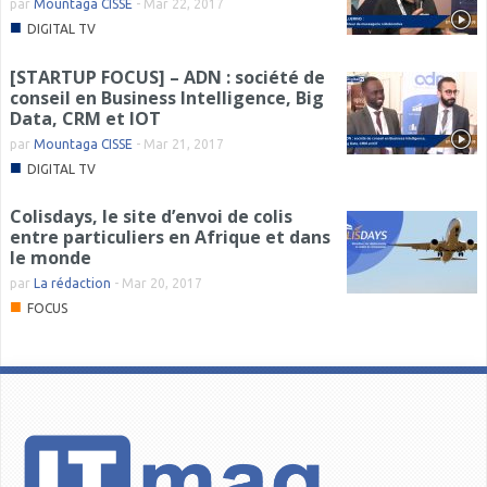
par
Mountaga CISSE
-
Mar 22, 2017
■
DIGITAL TV
[STARTUP FOCUS] – ADN : société de
conseil en Business Intelligence, Big
Data, CRM et IOT
par
Mountaga CISSE
-
Mar 21, 2017
■
DIGITAL TV
Colisdays, le site d’envoi de colis
entre particuliers en Afrique et dans
le monde
par
La rédaction
-
Mar 20, 2017
■
FOCUS